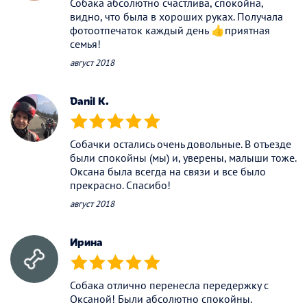
Собака абсолютно счастлива, спокойна,
видно, что была в хороших руках. Получала
фотоотпечаток каждый день 👍приятная
семья!
август 2018
Danil K.
(*)
(*)
(*)
(*)
(*)
Собачки остались очень довольные. В отъезде
были спокойны (мы) и, уверены, малыши тоже.
Оксана была всегда на связи и все было
прекрасно. Спасибо!
август 2018
Ирина
(*)
(*)
(*)
(*)
(*)
Собака отлично перенесла передержку с
Оксаной! Были абсолютно спокойны.