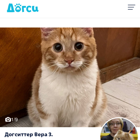
1/9
Догситтер Вера З.