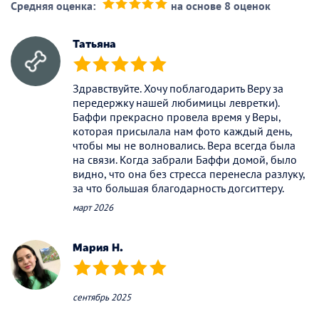
Средняя оценка:
на основе 8 оценок
(*)
(*)
(*)
(*)
(*)
Татьяна
(*)
(*)
(*)
(*)
(*)
Здравствуйте. Хочу поблагодарить Веру за
передержку нашей любимицы левретки).
Баффи прекрасно провела время у Веры,
которая присылала нам фото каждый день,
чтобы мы не волновались. Вера всегда была
на связи. Когда забрали Баффи домой, было
видно, что она без стресса перенесла разлуку,
за что большая благодарность догситтеру.
март 2026
Мария Н.
(*)
(*)
(*)
(*)
(*)
сентябрь 2025