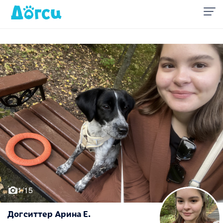
1/15
Догситтер Арина Е.