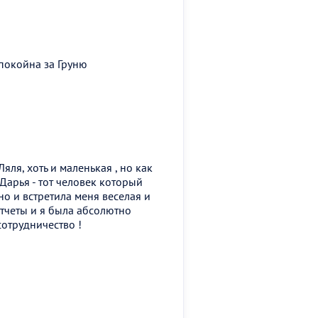
спокойна за Груню
яля, хоть и маленькая , но как
 Дарья - тот человек который
о и встретила меня веселая и
отчеты и я была абсолютно
сотрудничество !