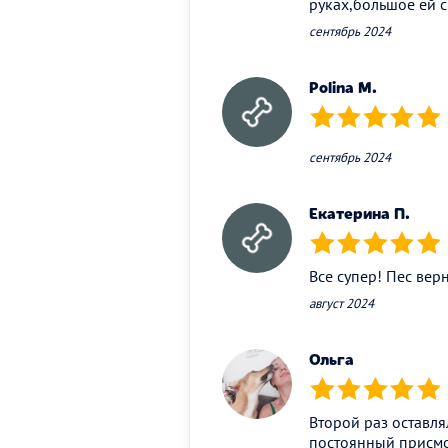
руках,большое ей 
сентябрь 2024
Polina M.
(*)
(*)
(*)
(*)
(*)
сентябрь 2024
Екатерина П.
(*)
(*)
(*)
(*)
(*)
Все супер! Пес ве
август 2024
Ольга
(*)
(*)
(*)
(*)
(*)
Второй раз оставля
постоянный присмот