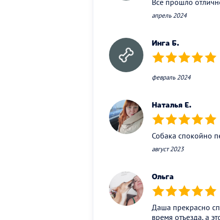
Все прошло отличн
апрель 2024
Инга Б.
(*)
(*)
(*)
(*)
(*)
февраль 2024
Наталья Е.
(*)
(*)
(*)
(*)
(*)
Собака спокойно пе
август 2023
Ольга
(*)
(*)
(*)
(*)
(*)
Даша прекрасно сп
время отъезда, а эт