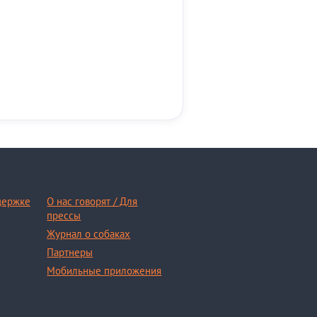
держке
О нас говорят / Для
прессы
Журнал о собаках
Партнеры
Мобильные приложения