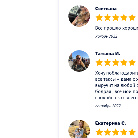
Светлана
(*)
(*)
(*)
(*)
(*)
Все прошло хорошо,
ноябрь 2022
Татьяна И.
(*)
(*)
(*)
(*)
(*)
Хочу поблагодарить 
все таксы « дама с 
выручит на любой с
бодрая , все мои п
спокойна за своего
сентябрь 2022
Екатерина С.
(*)
(*)
(*)
(*)
(*)