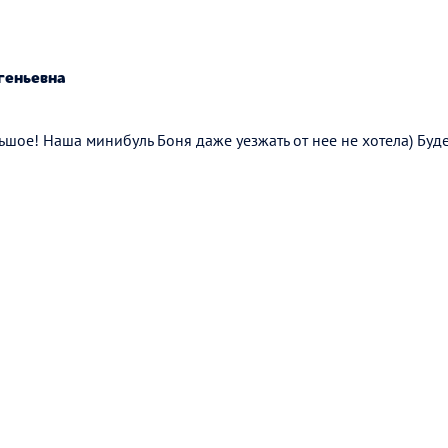
геньевна
шое! Наша минибуль Боня даже уезжать от нее не хотела) Буд