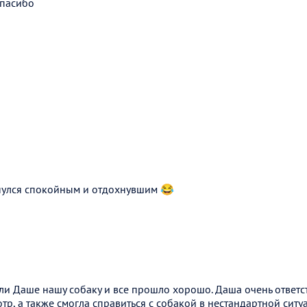
спасибо
рнулся спокойным и отдохнувшим 😂
ли Даше нашу собаку и все прошло хорошо. Даша очень ответс
р, а также смогла справиться с собакой в нестандартной сит