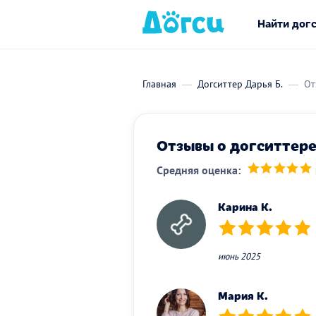
Найти дог
Главная
Догситтер Дарья Б.
От
Отзывы о догситтере 
Средняя оценка:
(*)
(*)
(*)
(*)
(*)
Карина К.
(*)
(*)
(*)
(*)
(*)
июнь 2025
Мария К.