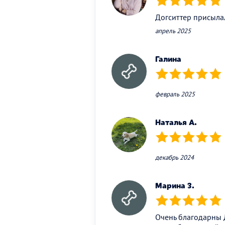
(*)
(*)
(*)
(*)
(*)
Догситтер присылал
апрель 2025
Галина
(*)
(*)
(*)
(*)
(*)
февраль 2025
Наталья А.
(*)
(*)
(*)
(*)
(*)
декабрь 2024
Марина З.
(*)
(*)
(*)
(*)
(*)
Очень благодарны 