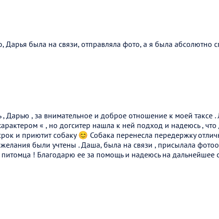
 Дарья была на связи, отправляла фото, а я была абсолютно 
, Дарью , за внимательное и доброе отношение к моей таксе . Л
характером « , но догситер нашла к ней подход и надеюсь , что
рок и приютит собаку 😊 Собака перенесла передержку отличн
ожелания были учтены . Даша, была на связи , присылала фото
 питомца ! Благодарю ее за помощь и надеюсь на дальнейшее 