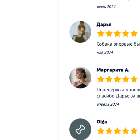
июль 2024
Дарья
(*)
(*)
(*)
(*)
(*)
Собака впервые бы
май 2024
Маргарита А.
(*)
(*)
(*)
(*)
(*)
Передержка прошла
спасибо Дарье за в
апрель 2024
Olga
(*)
(*)
(*)
(*)
(*)