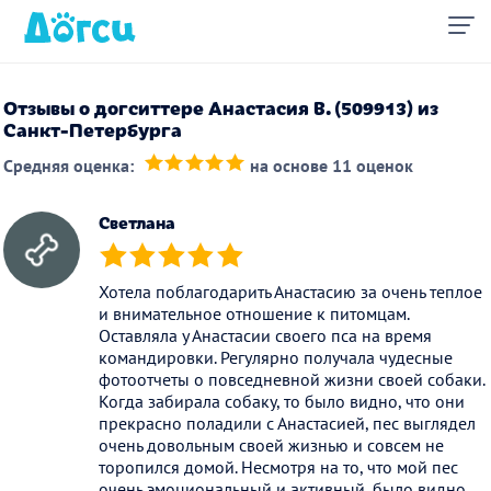
Отзывы о догситтере Анастасия В. (509913) из
Санкт-Петербурга
Средняя оценка:
на основе 11 оценок
(*)
(*)
(*)
(*)
(*)
Светлана
(*)
(*)
(*)
(*)
(*)
Хотела поблагодарить Анастасию за очень теплое
и внимательное отношение к питомцам.
Оставляла у Анастасии своего пса на время
командировки. Регулярно получала чудесные
фотоотчеты о повседневной жизни своей собаки.
Когда забирала собаку, то было видно, что они
прекрасно поладили с Анастасией, пес выглядел
очень довольным своей жизнью и совсем не
торопился домой. Несмотря на то, что мой пес
очень эмоциональный и активный, было видно,