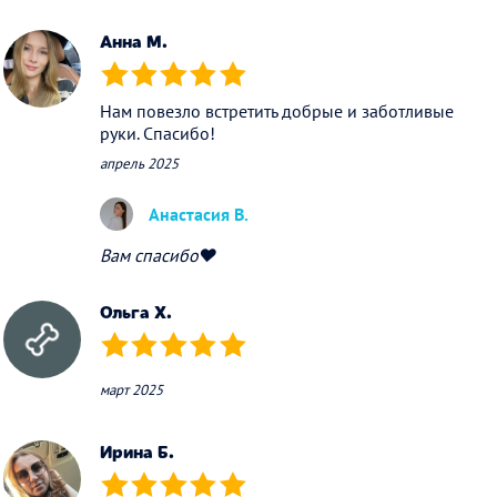
Анна М.
(*)
(*)
(*)
(*)
(*)
Нам повезло встретить добрые и заботливые
руки. Спасибо!
апрель 2025
Анастасия В.
Вам спасибо❤️
Ольга Х.
(*)
(*)
(*)
(*)
(*)
март 2025
Ирина Б.
(*)
(*)
(*)
(*)
(*)