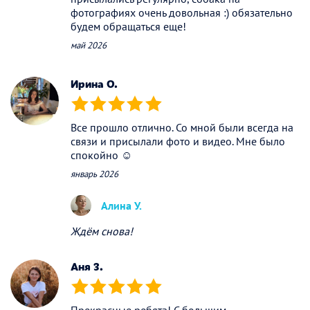
фотографиях очень довольная :) обязательно
будем обращаться еще!
май 2026
Ирина О.
(*)
(*)
(*)
(*)
(*)
Все прошло отлично. Со мной были всегда на
связи и присылали фото и видео. Мне было
спокойно ☺️
январь 2026
Алина У.
Ждём снова!
Аня З.
(*)
(*)
(*)
(*)
(*)
Прекрасные ребята! С большим