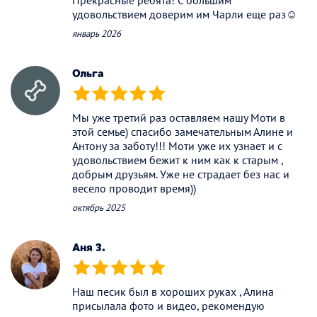
удовольствием доверим им Чарли еще раз☺️
январь 2026
Ольга
(*)
(*)
(*)
(*)
(*)
Мы уже третий раз оставляем нашу Моти в
этой семье) спасибо замечательным Алине и
Антону за заботу!!! Моти уже их узнает и с
удовольствием бежит к ним как к старым ,
добрым друзьям. Уже не страдает без нас и
весело проводит время))
октябрь 2025
Аня З.
(*)
(*)
(*)
(*)
(*)
Наш песик был в хороших руках , Алина
присылала фото и видео, рекомендую