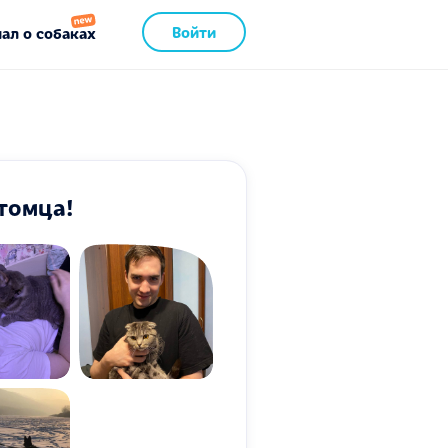
Войти
ал о собаках
томца!