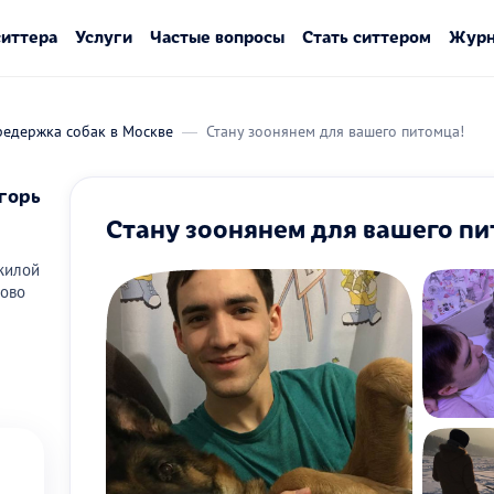
ситтера
Услуги
Частые вопросы
Стать ситтером
Журн
редержка собак в Москве
Стану зоонянем для вашего питомца!
горь
Стану зоонянем для вашего пи
жилой
ово