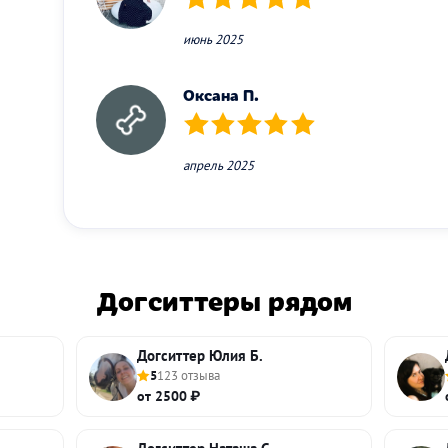
(*)
(*)
(*)
(*)
(*)
июнь 2025
Оксана П.
(*)
(*)
(*)
(*)
(*)
апрель 2025
Догситтеры рядом
Догситтер Юлия Б.
5
123 отзыва
от 2500 ₽