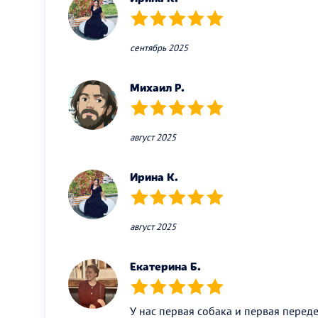
(*)
(*)
(*)
(*)
(*)
сентябрь 2025
Михаил Р.
(*)
(*)
(*)
(*)
(*)
август 2025
Ирина К.
(*)
(*)
(*)
(*)
(*)
август 2025
Екатерина Б.
(*)
(*)
(*)
(*)
(*)
У нас первая собака и первая перед