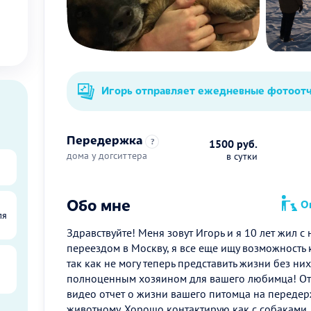
Игорь отправляет ежедневные фотоот
Передержка
?
1500 руб.
дома у догситтера
в сутки
Обо мне
Оп
ля
Здравствуйте! Меня зовут Игорь и я 10 лет жил с
переездом в Москву, я все еще ищу возможность 
так как не могу теперь представить жизни без них
полноценным хозяином для вашего любимца! От 
видео отчет о жизни вашего питомца на передер
животному. Хорошо контактирую как с собаками, 