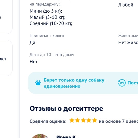
на передержку:
Любой
Мини (до 5 кг);
Малый (5-10 кг);
е
Средний (10-20 кг);
Принимает кошек:
Животные 
Да
Нет жив
Дети до 10 лет в доме:
лет
Нет
Берет только одну собаку
Пос
единовременно
Отзывы о догситтере
Средняя оценка:
на основе 7 оцен
(*)
(*)
(*)
(*)
(*)
Ирина К.