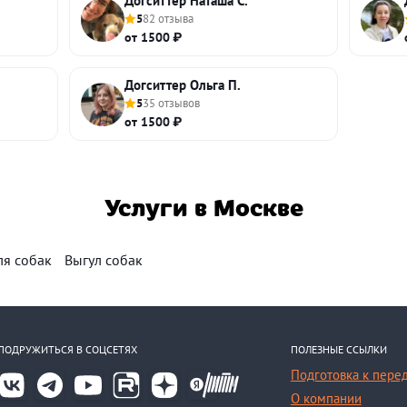
Догситтер Наташа С.
5
82 отзыва
от 1500 ₽
Догситтер Ольга П.
5
35 отзывов
от 1500 ₽
Услуги в Москве
ля собак
Выгул собак
ПОДРУЖИТЬСЯ В СОЦСЕТЯХ
ПОЛЕЗНЫЕ ССЫЛКИ
Подготовка к пере
О компании