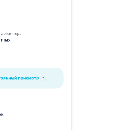
догситтера:
отных
тоянный присмотр
?
ок