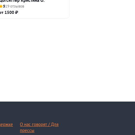
Догситтер Кристина О.
5
19 отзывов
от 1500 ₽
держке
О нас говорят / Для
прессы