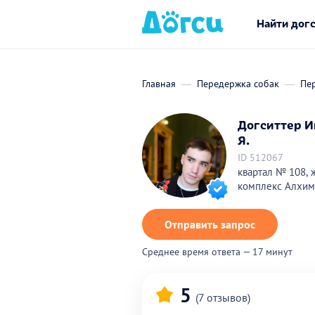
Найти дог
Главная
Передержка собак
Пе
Догситтер И
Я.
ID 512067
квартал № 108, 
комплекс Алхим
Отправить запрос
Среднее время ответа — 17 минут
5
(7 отзывов)