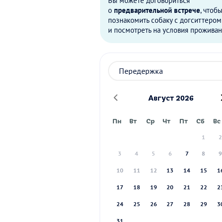
Вы можете договориться
о
предварительной встрече
, чтоб
познакомить собаку с догситтером
и посмотреть на условия проживан
Август 2026
Пн
Вт
Ср
Чт
Пт
Сб
Вс
1
3
4
5
6
7
8
10
11
12
13
14
15
1
17
18
19
20
21
22
2
24
25
26
27
28
29
3
31