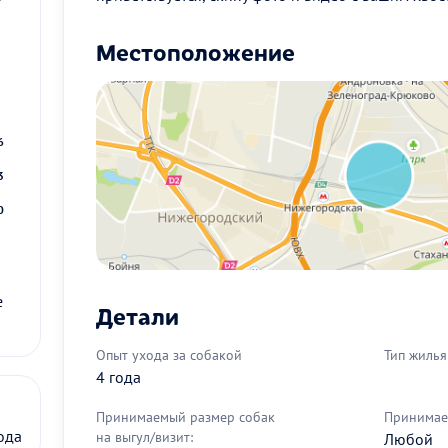
Местоположение
2
9
6
3
0
е
Детали
Опыт ухода за собакой
Тип жилья
4 года
Принимаемый размер собак
Принимае
ода
на выгул/визит:
Любой