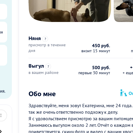
ля
Няня
?
присмотр в течение
450 руб.
дня
визит 15 минут
Выгул
?
500 руб.
+
в вашем районе
первые 30 минут
+ ещ
ы
ия.
Обо мне
Оп
Здравствуйте, меня зовут Екатерина, мне 24 года
так же очень ответственно подхожу к делу.
Я с удовольствием присмотрю за вашим питомцем 
Занимаюсь выгулом около 2 лет. Отчёт о каждом 
приветствуется, скину фото и видео с вашим хво