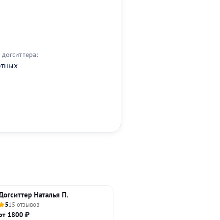
догситтера:
отных
Догситтер Наталья П.
5
15 отзывов
от 1800 ₽