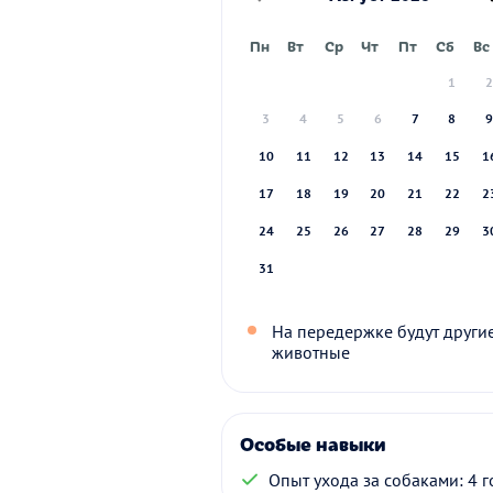
Пн
Вт
Ср
Чт
Пт
Сб
Вс
1
3
4
5
6
7
8
10
11
12
13
14
15
1
17
18
19
20
21
22
2
24
25
26
27
28
29
3
31
На передержке будут други
животные
Особые навыки
Опыт ухода за собаками: 4 г