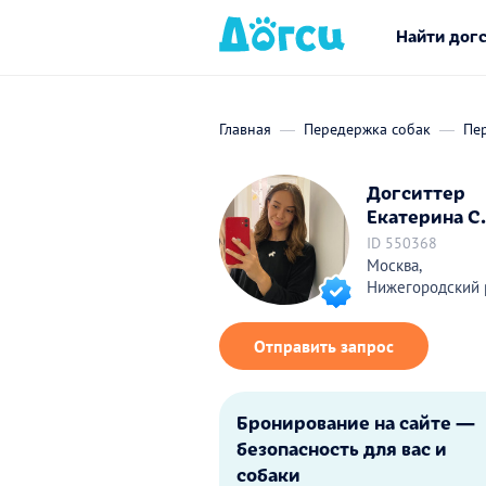
Найти дог
Главная
Передержка собак
Пе
Догситтер
Екатерина С.
ID 550368
Москва,
Нижегородский 
Отправить запрос
Бронирование на сайте —
безопасность для вас и
собаки