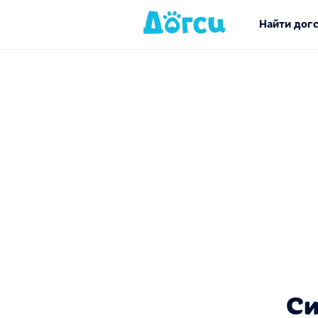
Найти дог
Си