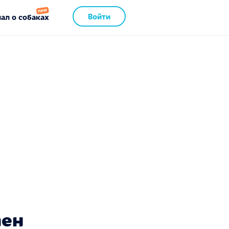
Войти
ал о собаках
пен