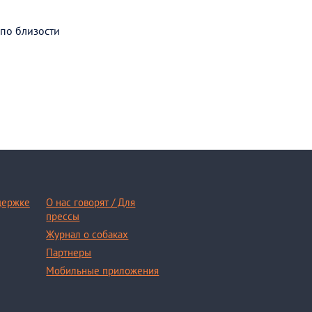
 по близости
держке
О нас говорят / Для
прессы
Журнал о собаках
Партнеры
Мобильные приложения