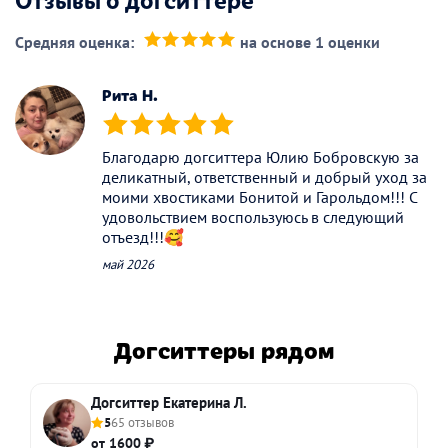
Средняя оценка:
на основе 1 оценки
(*)
(*)
(*)
(*)
(*)
Рита Н.
(*)
(*)
(*)
(*)
(*)
Благодарю догситтера Юлию Бобровскую за
деликатный, ответственный и добрый уход за
моими хвостиками Бонитой и Гарольдом!!! С
удовольствием воспользуюсь в следующий
отъезд!!!🥰
май 2026
Догситтеры рядом
Догситтер Екатерина Л.
5
65 отзывов
от 1600 ₽