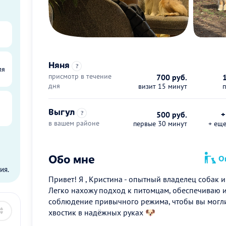
Няня
?
ля
присмотр в течение
700 руб.
дня
визит 15 минут
Выгул
?
500 руб.
+
в вашем районе
первые 30 минут
+ ещ
ы
Обо мне
Оп
ия.
Привет! Я , Кристина - опытный владелец собак 
Легко нахожу подход к питомцам, обеспечиваю и
соблюдение привычного режима, чтобы вы могли
хвостик в надёжных руках 🐶