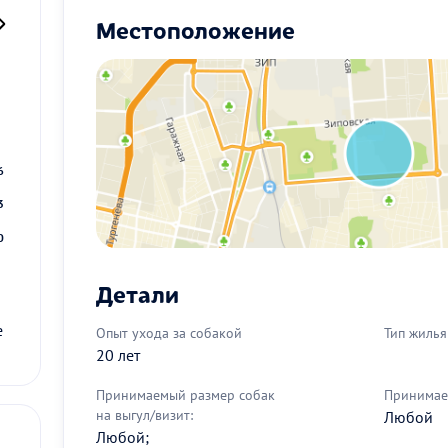
Местоположение
2
9
6
3
0
Детали
е
Опыт ухода за собакой
Тип жилья
20 лет
Принимаемый размер собак
Принимае
на выгул/визит:
Любой
Любой;