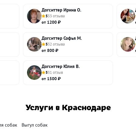
Догситтер Ирина О.
5
33 отзыва
от 1200 ₽
Догситтер Софья М.
5
32 отзыва
от 800 ₽
Догситтер Юлия В.
5
31 отзыв
от 1500 ₽
Услуги в Краснодаре
ля собак
Выгул собак