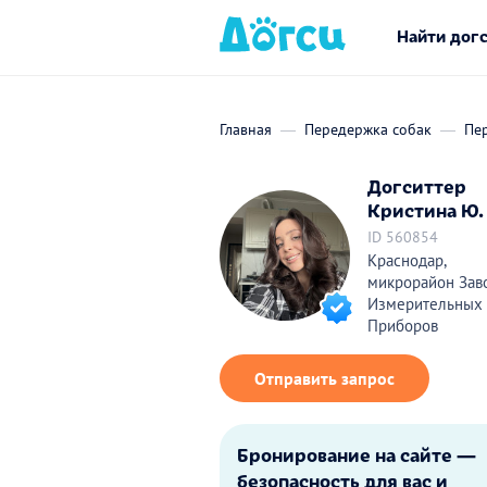
Найти дог
Главная
Передержка собак
Пе
Догситтер
Кристина Ю.
ID 560854
Краснодар,
микрорайон Зав
Измерительных
Приборов
Отправить запрос
Бронирование на сайте —
безопасность для вас и