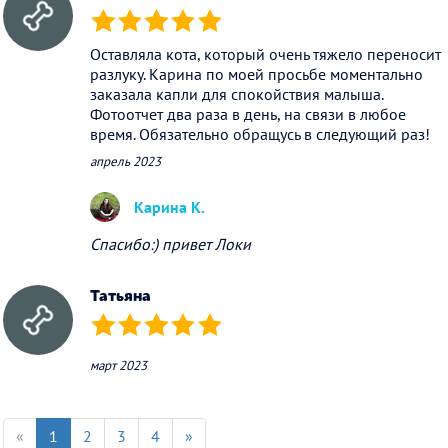
(*)
(*)
(*)
(*)
(*)
Оставляла кота, который очень тяжело переносит
разлуку. Карина по моей просьбе моментально
заказала капли для спокойствия малыша.
Фотоотчет два раза в день, на связи в любое
время. Обязательно обращусь в следующий раз!
апрель 2023
Карина К.
Спасибо:) привет Локи
Татьяна
(*)
(*)
(*)
(*)
(*)
март 2023
«
1
2
3
4
»