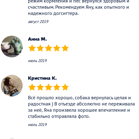
режим кормления и пёс вернулся здоровым и
счастливым. Рекомендуем Яну, как опытного и
надежного догситтера.
август 2019
Анна М.
(*)
(*)
(*)
(*)
(*)
июль 2019
Кристина К.
(*)
(*)
(*)
(*)
(*)
Всё прошло хорошо, собака вернулась целая и
радостная ) В отъезде абсолютно не переживала
за неё, Яна произвела хорошее впечатление и
стабильно отправляла фото.
июль 2019