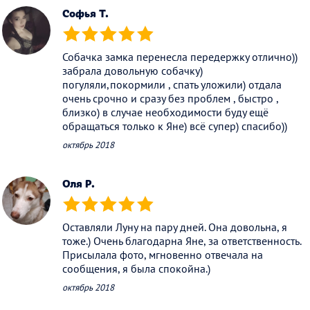
Софья Т.
(*)
(*)
(*)
(*)
(*)
Собачка замка перенесла передержку отлично))
забрала довольную собачку)
погуляли,покормили , спать уложили) отдала
очень срочно и сразу без проблем , быстро ,
близко) в случае необходимости буду ещё
обращаться только к Яне) всё супер) спасибо))
октябрь 2018
Оля P.
(*)
(*)
(*)
(*)
(*)
Оставляли Луну на пару дней. Она довольна, я
тоже.) Очень благодарна Яне, за ответственность.
Присылала фото, мгновенно отвечала на
сообщения, я была спокойна.)
октябрь 2018