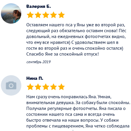
Валерия Б.
(*)
(*)
(*)
(*)
(*)
Оставляем нашего пса у Яны уже во второй раз,
следующий раз обязательно оставим снова! Пёс
довольный, на ежедневных фотоотчетах видно,
что ему все нравится) С удовольствием шел в
гости во второй раз и очень спокойно остался)
Спасибо Яне за спокойный отпуск!
сентябрь 2019
Нина П.
(*)
(*)
(*)
(*)
(*)
Нам сразу очень понравилась Яна. Умная,
внимательная девушка. За собаку были спокойны.
Получали регулярные фотоотчеты. Яна писала о
состоянии нашего пса сама и всегда очень
быстро отвечала на наши вопросы. У собаки
проблемы с пищеварением, Яна четко соблюдала