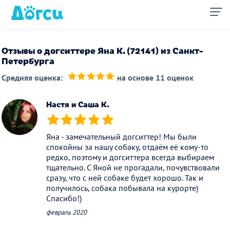
Отзывы о догситтере Яна К. (72141) из Санкт-
Петербурга
Средняя оценка:
на основе 11 оценок
(*)
(*)
(*)
(*)
(*)
Настя и Саша К.
(*)
(*)
(*)
(*)
(*)
Яна - замечательный догситтер! Мы были
спокойны за нашу собаку, отдаём её кому-то
редко, поэтому и догситтера всегда выбираем
тщательно. С Яной не прогадали, почувствовали
сразу, что с ней собаке будет хорошо. Так и
получилось, собака побывала на курорте)
Спасибо!)
февраль 2020