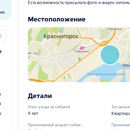
ы
Есть возможность присылать фото и видео питом
ия.
Местоположение
2
9
Детали
6
3
Опыт ухода за собакой
Тип жилья
9 лет
Квартир
0
Принимаемый возраст собак:
Принимае