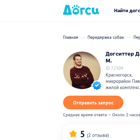
Найти дог
Главная
Передержка собак
Пе
Догситтер Д
М.
ID 72309
Красногорск,
микрорайон Пав
жилой комплекс
Отправить запрос
Среднее время ответа — Около 2 часо
5
(2 отзыва)