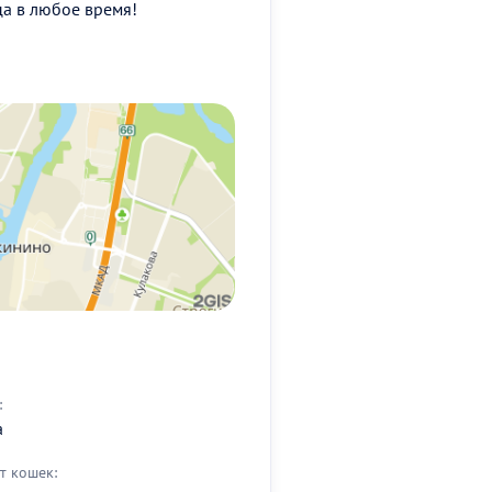
ца в любое время!
:
а
т кошек: