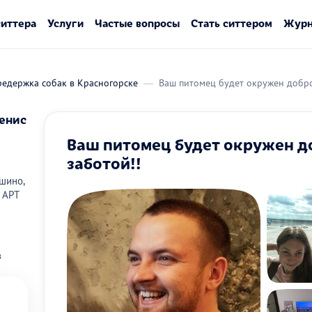
ситтера
Услуги
Частые вопросы
Стать ситтером
Журн
редержка собак в Красногорске
Ваш питомец будет окружен добро
енис
Ваш питомец будет окружен д
заботой!!
шино,
 АРТ
в