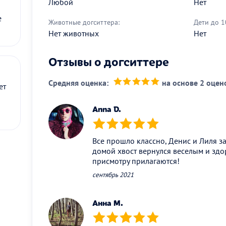
Любой
Нет
е
Животные догситтера:
Дети до 1
Нет животных
Нет
Отзывы о догситтере
Средняя оценка:
на основе 2 оцен
ет
(*)
(*)
(*)
(*)
(*)
Anna D.
(*)
(*)
(*)
(*)
(*)
Все прошло классно, Денис и Лиля за
домой хвост вернулся веселым и зд
присмотру прилагаются!
сентябрь 2021
Анна М.
(*)
(*)
(*)
(*)
(*)