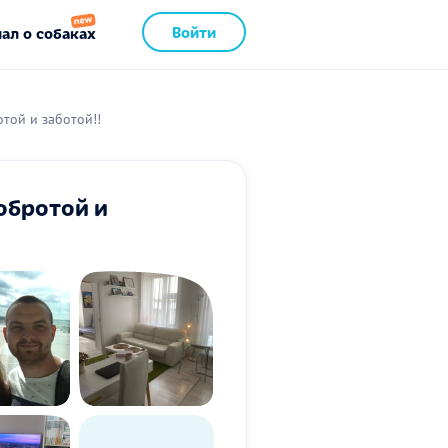
Войти
ал о собаках
той и заботой!!
обротой и