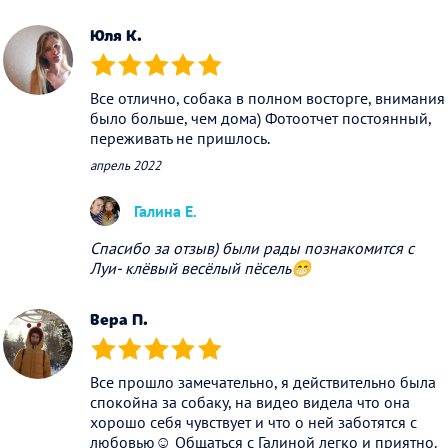
Юля К.
(*)
(*)
(*)
(*)
(*)
Все отлично, собака в полном восторге, внимания
было больше, чем дома) Фотоотчет постоянный,
переживать не пришлось.
апрель 2022
Галина Е.
Спасибо за отзыв) были рады познакомится с
Луи- клёвый весёлый пёсель😁
Вера П.
(*)
(*)
(*)
(*)
(*)
Все прошло замечательно, я действительно была
спокойна за собаку, на видео видела что она
хорошо себя чувствует и что о ней заботятся с
любовью☺️ Общаться с Галиной легко и приятно.