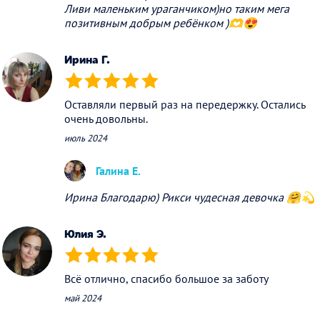
Ливи маленьким ураганчиком)но таким мега
позитивным добрым ребёнком )🫶😍
Ирина Г.
(*)
(*)
(*)
(*)
(*)
Оставляли первый раз на передержку. Остались
очень довольны.
июль 2024
Галина Е.
Ирина Благодарю) Рикси чудесная девочка 🤗💫
Юлия Э.
(*)
(*)
(*)
(*)
(*)
Всё отлично, спасибо большое за заботу
май 2024