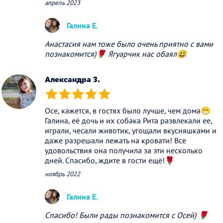
апрель 2023
Галина Е.
Анастасия нам тоже было очень приятно с вами
познакомится)🌹 Ягуарчик нас обаял😃
Александра З.
(*)
(*)
(*)
(*)
(*)
Осе, кажется, в гостях было лучше, чем дома😁
Галина, её дочь и их собака Рита развлекали ее,
играли, чесали животик, угощали вкусняшками и
даже разрешали лежать на кровати! Все
удовольствия она получила за эти несколько
дней. Спасибо, ждите в гости ещё!🌹
ноябрь 2022
Галина Е.
Спасибо! Были рады познакомится с Осей) 🌹