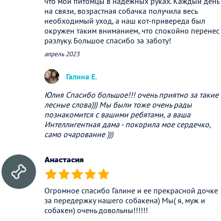
что мои питомцы в надежных руках. Каждый день
на связи, возрастная собачка получила весь
необходимый уход, а наш кот-привереда был
окружен таким вниманием, что спокойно перенес
разлуку. Большое спасибо за заботу!
апрель 2023
Галина Е.
Юлия Спасибо большое!!! очень приятно за такие
лесные слова))) Мы были тоже очень рады
познакомится с вашими ребятами, а ваша
Интеллигентная дама - покорила мое сердечко,
само очарование )))
Анастасия
(*)
(*)
(*)
(*)
(*)
Огромное спасибо Галине и ее прекрасной дочке
за передержку нашего собакена) Мы( я, муж и
собакен) очень довольны!!!!!!