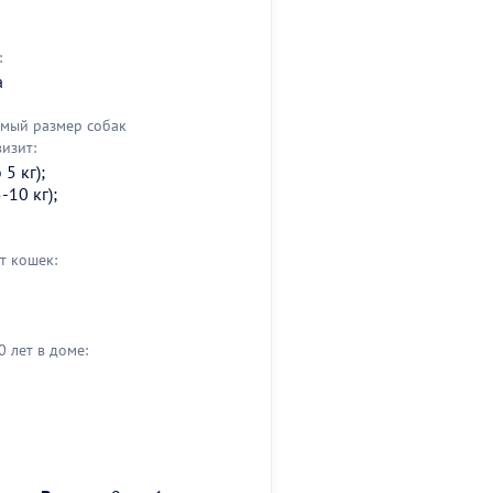
:
а
мый размер собак
визит:
5 кг);
-10 кг);
т кошек:
0 лет в доме: