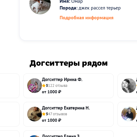
Имя:
Омар
Порода:
джек рассел терьер
Подробная информация
Догситтеры рядом
Догситтер Ирина Ф.
5
122 отзыва
от 1000 ₽
Догситтер Екатерина Н.
5
47 отзывов
от 1000 ₽
Догситтер Елена З.