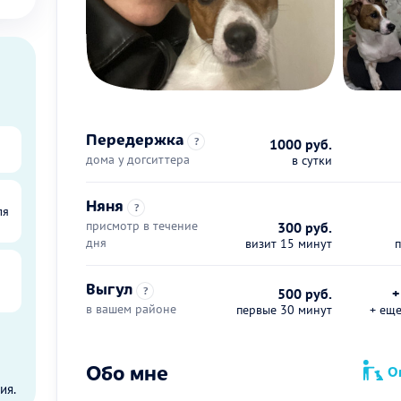
Передержка
?
1000 руб.
дома у догситтера
в сутки
Няня
?
ля
присмотр в течение
300 руб.
дня
визит 15 минут
Выгул
?
500 руб.
+
в вашем районе
первые 30 минут
+ ещ
ы
Обо мне
Оп
ия.