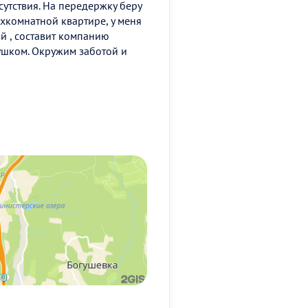
утствия. На передержку беру
хкомнатной квартире, у меня
ый , составит компанию
 ушком. Окружим заботой и