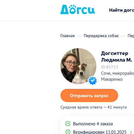
Найти дог
Главная
Передержка собак
Пе
Догситтер
Людмила М.
ID 85713
Сочи, микрорай
Макаренко
Отправить запрос
Среднее время ответа — 41 минута
Выполнено 4 заказа
Верифицирован 11.01.2025
?