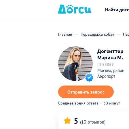
Найти дог
Главная
Передержка собак
Пе
Догситтер
Марина М.
ID 88889
Москва, район
Аэропорт
Отправить запрос
Среднее время ответа — 30 минут
5
(13 отзывов)