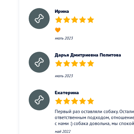
Ирина
(*)
(*)
(*)
(*)
(*)
🧡
июль 2023
Дарья Дмитриевна Политова
(*)
(*)
(*)
(*)
(*)
июль 2023
Екатерина
(*)
(*)
(*)
(*)
(*)
Первый раз оставляли собаку. Остал
ответственным подходом, отношение
с нами :) собака довольна, мы споко
май 2022