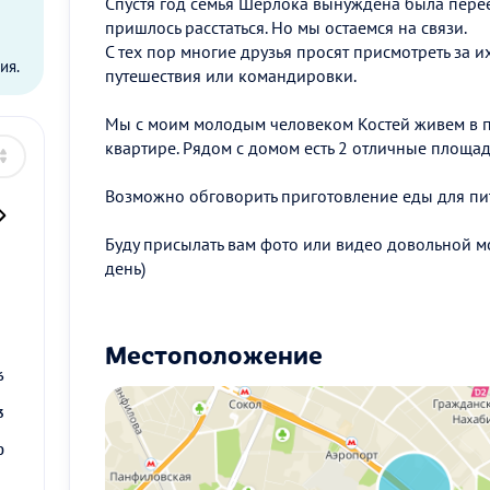
Спустя год семья Шерлока вынуждена была переех
ы
пришлось расстаться. Но мы остаемся на связи.
С тех пор многие друзья просят присмотреть за 
ия.
путешествия или командировки.
Мы с моим молодым человеком Костей живем в 
квартире. Рядом с домом есть 2 отличные площад
Возможно обговорить приготовление еды для пи
Буду присылать вам фото или видео довольной м
день)
2
9
Местоположение
6
3
0