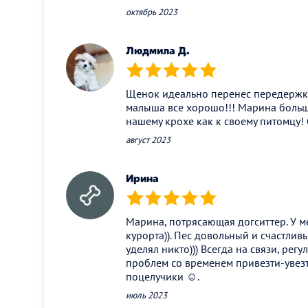
октябрь 2023
Людмила Д.
(*)
(*)
(*)
(*)
(*)
Щенок идеально перенес передержку,
малыша все хорошо!!! Марина больш
нашему крохе как к своему питомцу!
август 2023
Ирина
(*)
(*)
(*)
(*)
(*)
Марина, потрясающая догситтер. У м
курорта)). Пес довольный и счастлив
уделял никто))) Всегда на связи, рег
проблем со временем привезти-увезт
поцелучики ☺️.
июль 2023