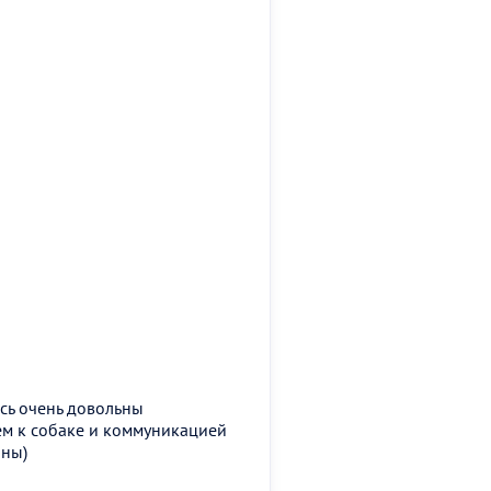
ись очень довольны
м к собаке и коммуникацией
йны)