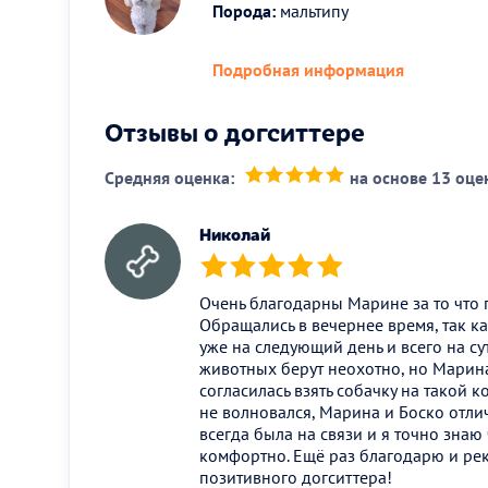
Порода:
мальтипу
Подробная информация
Отзывы о догситтере
Средняя оценка:
на основе 13 оце
(*)
(*)
(*)
(*)
(*)
Николай
(*)
(*)
(*)
(*)
(*)
Очень благодарны Марине за то что 
Обращались в вечернее время, так к
уже на следующий день и всего на су
животных берут неохотно, но Марина 
согласилась взять собачку на такой 
не волновался, Марина и Боско отл
всегда была на связи и я точно знаю
комфортно. Ещё раз благодарю и рек
позитивного догситтера!