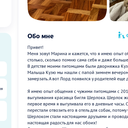
Обо мне
О
Привет!
Меня зовут Марина и кажется, что я имею опыт 
столько, сколько помню сама себя и даже больше
В детстве моими питомцами были дворняжка Куз
Малыша Кузю мы нашли с папой зимнем вечером 
замерзать. А вот Лорд появился у родителей еще
ля
Я имею опыт общения с чужими питомцами с 2012
выгуливания красавца бигля Шерлока. Шерлок жил
первое время я выгуливала его в дневные часы. 
перестали отвозить его в отель для собак, потому 
Шерлоком стали настоящими друзьями и проводит
настоящая радость для нас обоих!