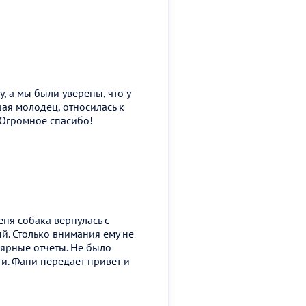
 а мы были уверены, что у
ая молодец, относилась к
 Огромное спасибо!
еня собака вернулась с
ый. Столько внимания ему не
улярные отчеты. Не было
и. Фани передает привет и