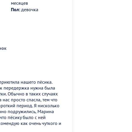
месяцев
Пол:
девочка
нок
приютила нашего пёсика.
ак передержка нужна была
тки. Обычно в таких случаях
нас просто спасла, тем что
короткий период. Я нисколько
ично подружились, Марина
 что пёсику было с ней
омендую как очень чуткого и