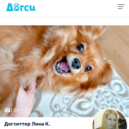
1/20
Догситтер Лина К.