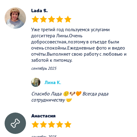
Lada S.
(*)
(*)
(*)
(*)
(*)
Уже третий год пользуемся услугами
догситтера Лины.Очень
добросовестная,поэтому в отъезде были
очень спокойны.Ежедневные фото и видео
отчёты.Выполняет свою работу с любовью и
заботой к питомцу.
сентябрь 2025
Лина К.
Спасибо Лада 🙂🐶🧡 Всегда рада
сотрудничеству 🤝
Анастасия
(*)
(*)
(*)
(*)
(*)
сентябрь 2025