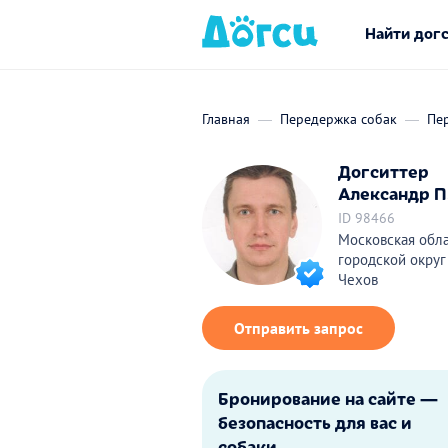
Найти дог
Главная
Передержка собак
Пе
Догситтер
Александр П
ID 98466
Московская обла
городской округ
Чехов
Отправить запрос
Бронирование на сайте —
безопасность для вас и
собаки