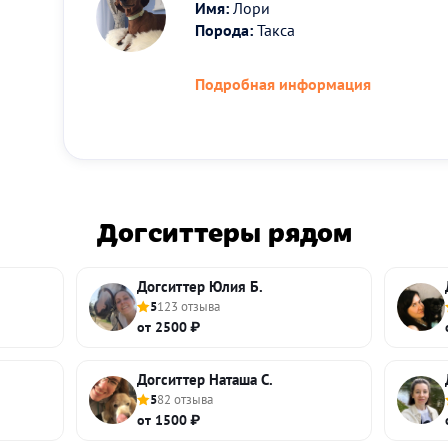
Имя:
Лори
Порода:
Такса
Подробная информация
Догситтеры рядом
Догситтер Юлия Б.
5
123 отзыва
от 2500 ₽
Догситтер Наташа С.
5
82 отзыва
от 1500 ₽