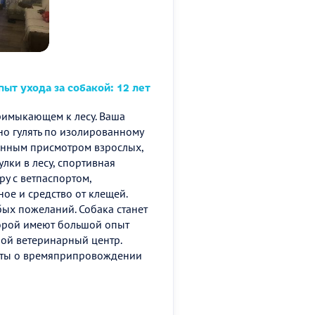
ыт ухода за собакой: 12 лет
римыкающем к лесу. Ваша
йно гулять по изолированному
оянным присмотром взрослых,
улки в лесу, спортивная
у с ветпаспортом,
е и средство от клещей.
ых пожеланий. Собака станет
торой имеют большой опыт
ой ветеринарный центр.
четы о времяприпровождении