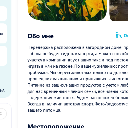
ля
Обо мне
Оп
Передержка расположена в загородном доме, п
собака не будет сидеть взаперти, а может споко
участку в компании двух наших такс и под пост
играть в мяч на газоне. По вашему желанию: прог
пробежка. Мы берём животных только по договор
прошедших вакцинацию и принявших глистогонно
ы
Питание из ваших/наших продуктов с учетом люб
ия.
для нас временным членом семьи, все члены ко
содержания животных. Рядом расположен больш
Всегда в наличии автотранспорт. Фото/видеоот
вашего питомца.
Местоположение