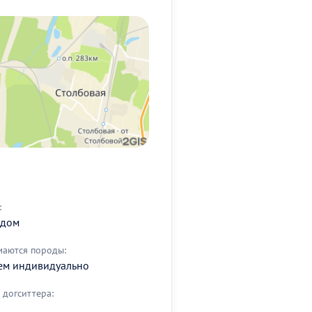
:
 дом
маются породы:
ем индивидуально
догситтера: