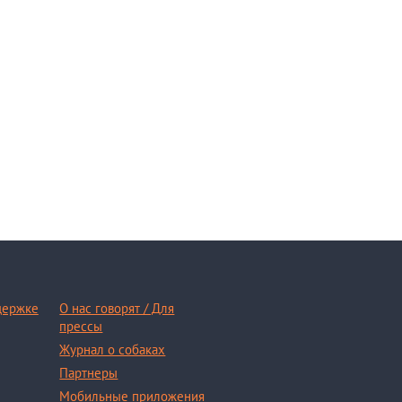
держке
О нас говорят / Для
прессы
Журнал о собаках
Партнеры
Мобильные приложения