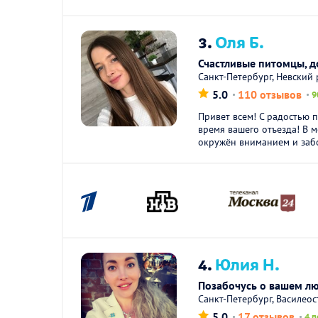
3.
Оля Б.
Счастливые питомцы, 
Санкт-Петербург, Невский
5.0
110 отзывов
9
Привет всем! С радостью 
время вашего отъезда! В 
окружён вниманием и забо
4.
Юлия Н.
Позабочусь о вашем л
Санкт-Петербург, Василео
5.0
17 отзывов
4 п