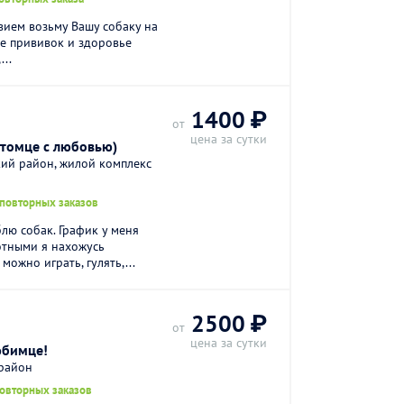
вием возьму Вашу собаку на
е прививок и здоровье
...
1400 ₽
от
цена за сутки
итомце с любовью)
кий район, жилой комплекс
 повторных заказов
лю собак. График у меня
отными я нахожусь
можно играть, гулять,...
2500 ₽
от
цена за сутки
юбимце!
 район
повторных заказов