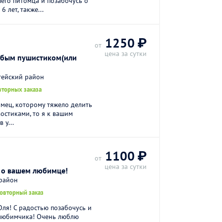
его питомца и позабочусь о
 лет, также...
1250 ₽
от
цена за сутки
юбым пушистиком(или
тейский район
вторных заказа
омец, которому тяжело делить
остиками, то я к вашим
 у...
1100 ₽
от
цена за сутки
ь о вашем любимце!
 район
повторный заказ
Оля! С радостью позабочусь и
 любимчика! Очень люблю