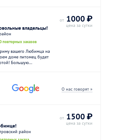
1000 ₽
от
цена за сутки
довольные владельцы!
 район
0 повторных заказов
приму вашего Любимца на
моем доме питомец будет
той! Большую...
О нас говорят »
1500 ₽
от
цена за сутки
юбимце!
стровский район
овторных заказа