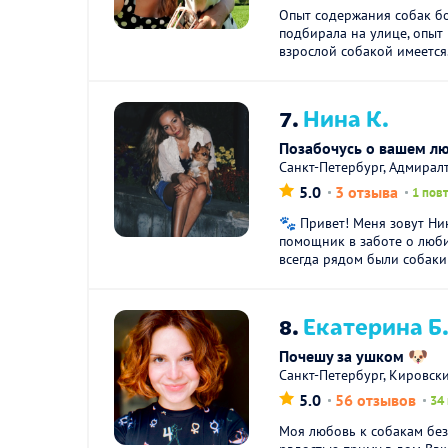
Опыт содержания собак бо
подбирала на улице, опыт
взрослой собакой имеется.
7.
Нина К.
Позабочусь о вашем л
Санкт-Петербург, Адмирал
5.0
3 отзыва
1 пов
🐾 Привет! Меня зовут Ни
помощник в заботе о люб
всегда рядом были собаки 
8.
Екатерина Б
Почешу за ушком 🐶
Санкт-Петербург, Кировск
5.0
56 отзывов
34
Моя любовь к собакам без