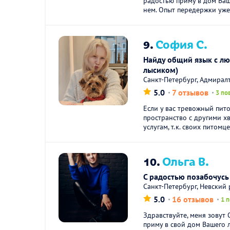
радостью приму в дом Ваш
нем. Опыт передержки уже 6
9.
София С.
Найду общий язык с л
лысиком)
Санкт-Петербург, Адмирал
5.0
7 отзывов
3 по
Если у вас тревожный пит
пространство с другими хв
услугам, т.к. своих питомцев
10.
Ольга В.
С радостью позабочус
Санкт-Петербург, Невский
5.0
16 отзывов
1 
Здравствуйте, меня зовут 
приму в свой дом Вашего