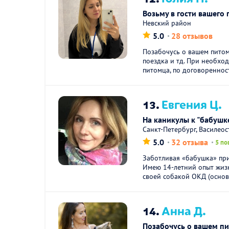
Возьму в гости вашего 
Невский район
5.0
28 отзывов
Позабочусь о вашем питом
поездка и тд. При необход
питомца, по договоренност
13.
Евгения Ц.
На каникулы к "бабушке
Санкт-Петербург, Василео
5.0
32 отзыва
5 по
Заботливая «бабушка» пр
Имею 14-летний опыт жизн
своей собакой ОКД (основн
14.
Анна Д.
Позабочусь о вашем п