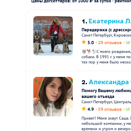
Цены догситтеров: от 1000 ₽ за сутки · рейтин
1.
Екатерина Л
Передержка (с дрессир
Санкт-Петербург, Кировск
5.0
20 отзывов
10
🐺🐕🐩С моего рождения, 
собаки. В 1991 г. у меня п
тех пор у меня было неско
2.
Александра 
Помогу Вашему любимцу
вашего отъезда
Санкт-Петербург, Централ
4.9
59 отзывов
13
Привет! Меня зовут Саша. 
небольшой компании, у м
времени и утром и вечером