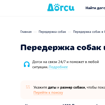
Найти дог
Главная
Передержка собак
Передержка собак в 
Передержка собак 
Догси на связи 24/7 и поможет в любой
ситуации.
Подробнее
Укажите
даты
и
размер собаки
, чтобы пока
Перейти к поиску