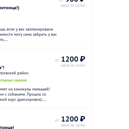
от
цена за сутки
питомца!)
це, если у вас запланирована
имости могу сама забрать у вас
и,...
1200 ₽
от
цена за сутки
"!
стровский район
вторных заказов
имет на каникулы малышей!
и с собаками. Прошла со
ой курс дрессировки)....
1200 ₽
от
цена за сутки
итомце!