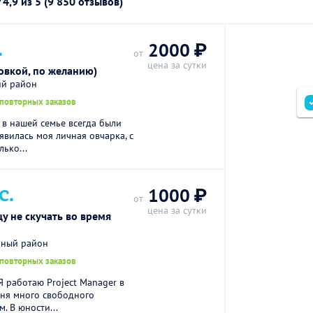
г
4,9
из 5 (9 850 отзывов)
.
2000 ₽
от
цена за сутки
овкой, по желанию)
ий район
 повторных заказов
в нашей семье всегда были
оявилась моя личная овчарка, с
лько...
С.
1000 ₽
от
цена за сутки
 не скучать во время
ьный район
 повторных заказов
Я работаю Project Manager в
еня много свободного
. В юности...