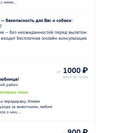
с ними...
— безопасность для Вас и собаки:
7
ия — без неожиданностей перед вылетом
 входит бесплатная онлайн-консультация
1000 ₽
от
цена за сутки
любимце!
кий район
повторных заказа
на передержку. Имеем
ухода за животными, любим
ся о них....
900 ₽