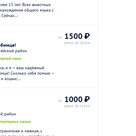
лее 15 лет. Всех животных
 нахождения общего языка с
 Сейчас...
1500 ₽
от
цена за сутки
юбимце!
тейский район
торный заказ
на, и я — ваш надёжный
имце! Сколько себя помню —
и кошки:...
.
1000 ₽
от
цена за сутки
ий район
 повторных заказа
граничная и нежная, с