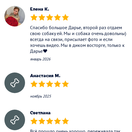
Елена К.
(*)
(*)
(*)
(*)
(*)
Спасибо большое Дарье, второй раз отдаем
свою собаку ей. Мы и собака очень довольны)
всегда на связи, присылает фото и если
хочешь видео. Мы в диком восторге, только к
Дарье❤️
январь 2026
Анастасия М.
(*)
(*)
(*)
(*)
(*)
ноябрь 2025
Светлана
(*)
(*)
(*)
(*)
(*)
Всё прошло очень хорошо, переживала так