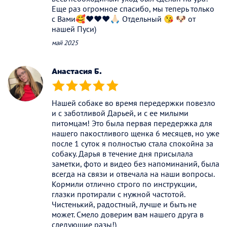
Еще раз огромное спасибо, мы теперь только
с Вами🥰❤️❤️❤️🙏🏻 Отдельный 😘 🐶 от
нашей Пуси)
май 2025
Анастасия Б.
(*)
(*)
(*)
(*)
(*)
Нашей собаке во время передержки повезло
и с заботливой Дарьей, и с ее милыми
питомцам! Это была первая передержка для
нашего пакостливого щенка 6 месяцев, но уже
после 1 суток я полностью стала спокойна за
собаку. Дарья в течение дня присылала
заметки, фото и видео без напоминаний, была
всегда на связи и отвечала на наши вопросы.
Кормили отлично строго по инструкции,
глазки протирали с нужной частотой.
Чистенький, радостный, лучше и быть не
может. Смело доверим вам нашего друга в
следующие разы!)