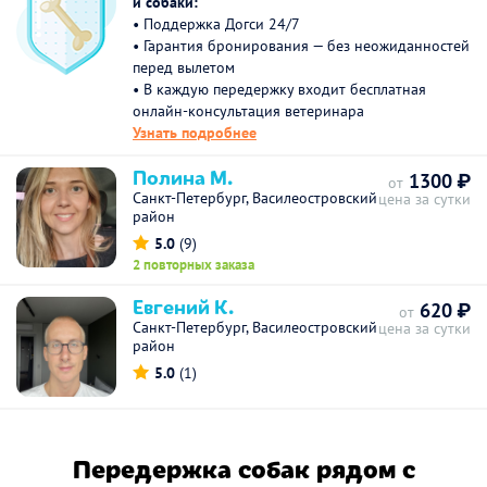
и собаки:
• Поддержка Догси 24/7
• Гарантия бронирования — без неожиданностей
перед вылетом
• В каждую передержку входит бесплатная
онлайн-консультация ветеринара
Узнать подробнее
Полина М.
1300 ₽
от
Санкт-Петербург, Василеостровский
цена за сутки
район
5.0
(9)
2 повторных заказа
Евгений К.
620 ₽
от
Санкт-Петербург, Василеостровский
цена за сутки
район
5.0
(1)
Передержка собак рядом с