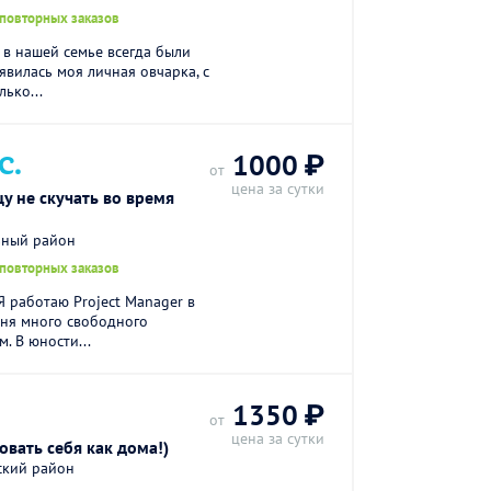
 повторных заказов
в нашей семье всегда были
оявилась моя личная овчарка, с
лько...
С.
1000 ₽
от
цена за сутки
 не скучать во время
ьный район
 повторных заказов
Я работаю Project Manager в
еня много свободного
. В юности...
1350 ₽
от
цена за сутки
овать себя как дома!)
ский район