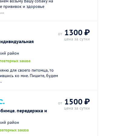
вием возьму Вашу собаку на
е прививок и здоровье
...
1300 ₽
от
цена за сутки
Индивидуальная
кий район
повторных заказа
яню для своего питомца, то
тившись ко мне. Пишите, будем
.
С.
1500 ₽
от
цена за сутки
юбимце. передержка и
кий район
повторных заказа