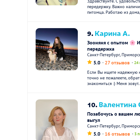
Здравствуйте. С удовольст
передержку. Важно наличи
питомца. Работаю из дома,
9.
Карина А.
Зооняня с опытом 🌸 
передержка
Санкт-Петербург, Приморс
5.0
27 отзывов
24 
Если Вы ищете надежную н
точно не пожалеете, обра
знакомиться :) Меня зовут..
10.
Валентина 
Позабочусь о вашем л
выгул
Санкт-Петербург, Приморс
5.0
16 отзывов
3 