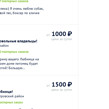
7 повторных заказов
лена:) Я очень люблю собак,
вой пес, боксер по кличке
.
1000 ₽
от
цена за сутки
довольные владельцы!
 район
0 повторных заказов
приму вашего Любимца на
моем доме питомец будет
той! Большую...
1500 ₽
от
цена за сутки
юбимце!
стровский район
овторных заказа