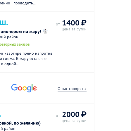
енно - проводить...
 Ш.
1400 ₽
от
цена за сутки
иционером на жару! ☃️
кий район
повторных заказов
ой квартире прямо напротив
из дома. В жару оставляю
в одной...
О нас говорят »
.
2000 ₽
от
цена за сутки
овкой, по желанию)
ий район