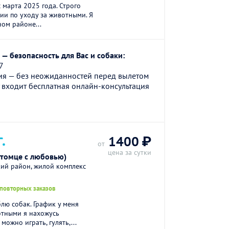
 марта 2025 года. Строго
и по уходу за животными. Я
ном районе...
— безопасность для Вас и собаки:
7
ия — без неожиданностей перед вылетом
 входит бесплатная онлайн-консультация
.
1400 ₽
от
цена за сутки
итомце с любовью)
кий район, жилой комплекс
 повторных заказов
лю собак. График у меня
отными я нахожусь
можно играть, гулять,...