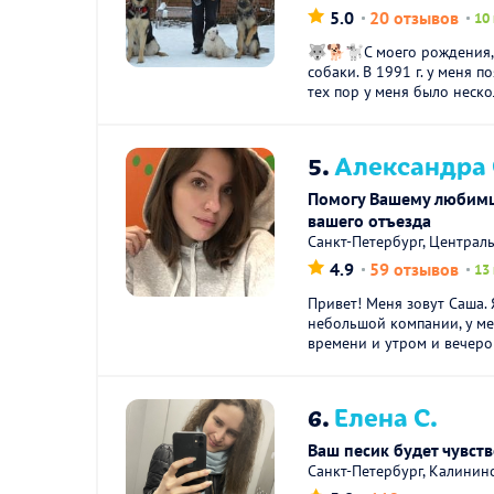
5.0
20 отзывов
10
🐺🐕🐩С моего рождения, 
собаки. В 1991 г. у меня п
тех пор у меня было неско
5.
Александра 
Помогу Вашему любимцу
вашего отъезда
Санкт-Петербург, Централ
4.9
59 отзывов
13
Привет! Меня зовут Саша. 
небольшой компании, у м
времени и утром и вечером
6.
Елена С.
Ваш песик будет чувств
Санкт-Петербург, Калинин