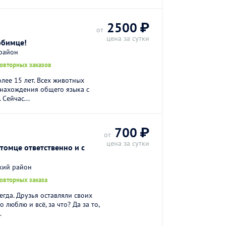
2500 ₽
от
цена за сутки
юбимце!
 район
повторных заказов
лее 15 лет. Всех животных
 нахождения общего языка с
 Сейчас...
700 ₽
от
цена за сутки
томце ответственно и с
кий район
повторных заказа
егда. Друзья оставляли своих
 люблю и всё, за что? Да за то,
.