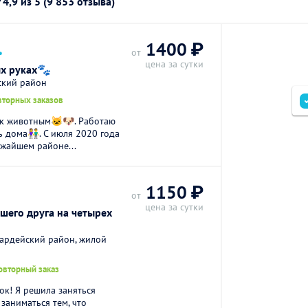
г
4,9
из 5 (9 853 отзыва)
.
1400 ₽
от
цена за сутки
ых руках🐾
ский район
вторных заказов
 к животным🐱🐶. Работаю
ь дома👫. С июля 2020 года
жайшем районе...
1150 ₽
от
цена за сутки
ашего друга на четырех
вардейский район, жилой
овторный заказ
ок! Я решила заняться
 заниматься тем, что