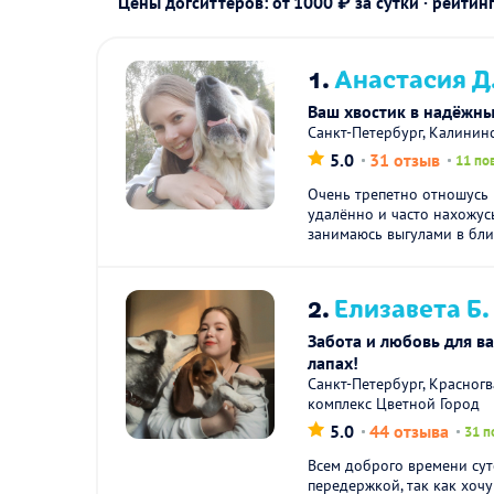
Цены догситтеров: от 1000 ₽ за сутки · рейтин
1.
Анастасия Д
Ваш хвостик в надëжн
Санкт-Петербург, Калинин
5.0
31 отзыв
11 по
Очень трепетно отношусь
удалённо и часто нахожус
занимаюсь выгулами в бли
2.
Елизавета Б.
Забота и любовь для в
лапах!
Санкт-Петербург, Красног
комплекс Цветной Город
5.0
44 отзыва
31 п
Всем доброго времени сут
передержкой, так как хочу