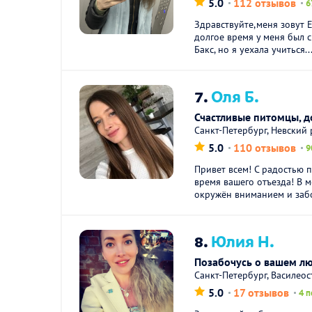
5.0
112 отзывов
6
Здравствуйте,меня зовут Е
долгое время у меня был с
Бакс, но я уехала учиться..
7.
Оля Б.
Счастливые питомцы, 
Санкт-Петербург, Невский
5.0
110 отзывов
9
Привет всем! С радостью 
время вашего отъезда! В 
окружён вниманием и забо
8.
Юлия Н.
Позабочусь о вашем л
Санкт-Петербург, Василео
5.0
17 отзывов
4 п