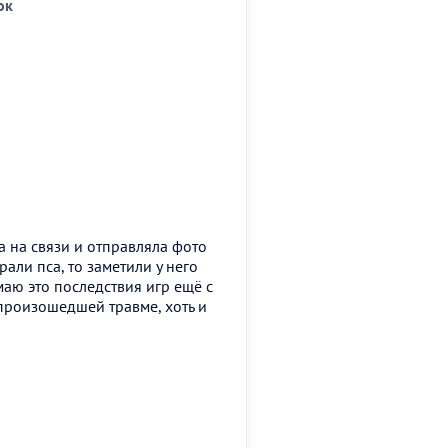
ок
а на связи и отправляла фото
рали пса, то заметили у него
аю это последствия игр ещё с
произошедшей травме, хоть и