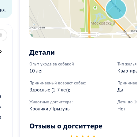
ия.
Детали
Опыт ухода за собакой
Тип жилья
10 лет
Квартир
2
Принимаемый возраст собак:
Принимае
9
Взрослые (1-7 лет);
Да
6
Животные догситтера:
Дети до 1
3
Кролики / Грызуны
Нет
0
Отзывы о догситтере