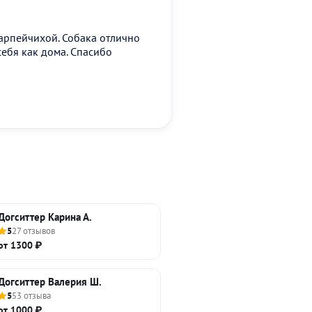
арпейчихой. Собака отлично
себя как дома. Спасибо
Догситтер Карина А.
5
27 отзывов
от 1300 ₽
Догситтер Валерия Ш.
5
53 отзыва
от 1000 ₽