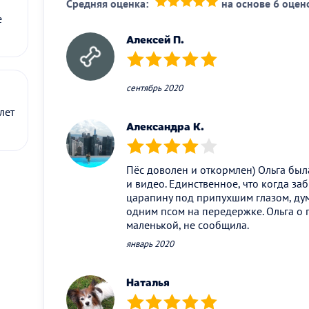
Средняя оценка:
на основе 6 оцен
(*)
(*)
(*)
(*)
(*)
е
Алексей П.
(*)
(*)
(*)
(*)
(*)
сентябрь 2020
лет
Александра К.
(*)
(*)
(*)
(*)
( )
Пёс доволен и откормлен) Ольга был
и видео. Единственное, что когда заб
царапину под припухшим глазом, дум
одним псом на передержке. Ольга о 
маленькой, не сообщила.
январь 2020
Наталья
(*)
(*)
(*)
(*)
(*)