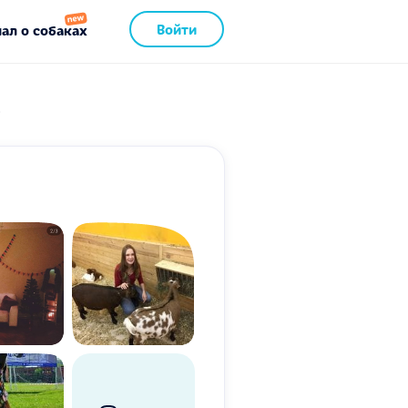
Войти
ал о собаках
!
!