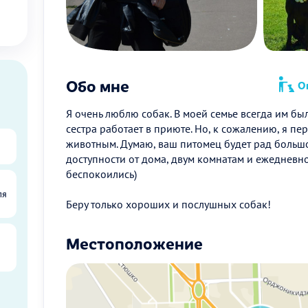
Обо мне
Оп
Я очень люблю собак. В моей семье всегда им бы
сестра работает в приюте. Но, к сожалению, я пе
животным. Думаю, ваш питомец будет рад большо
доступности от дома, двум комнатам и ежедневн
беспокоились)
ля
Беру только хороших и послушных собак!
Местоположение
ы