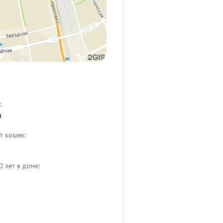
:
а
т кошек:
0 лет в доме: