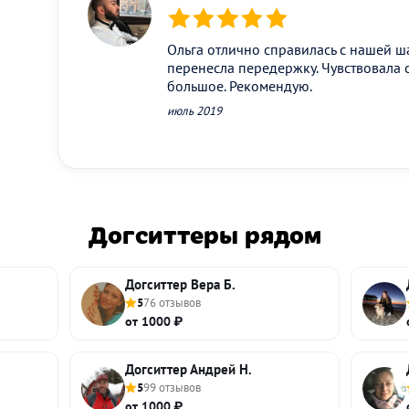
(*)
(*)
(*)
(*)
(*)
Ольга отлично справилась с нашей ш
перенесла передержку. Чувствовала 
большое. Рекомендую.
июль 2019
Догситтеры рядом
Догситтер Вера Б.
5
76 отзывов
от 1000 ₽
Догситтер Андрей Н.
5
99 отзывов
от 1000 ₽