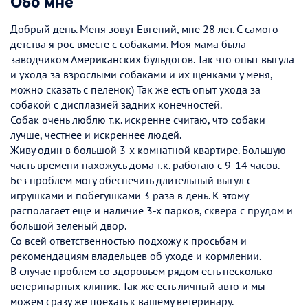
Обо мне
Добрый день. Меня зовут Евгений, мне 28 лет. С самого
детства я рос вместе с собаками. Моя мама была
заводчиком Американских бульдогов. Так что опыт выгула
и ухода за взрослыми собаками и их щенками у меня,
можно сказать с пеленок) Так же есть опыт ухода за
собакой с дисплазией задних конечностей.
Собак очень люблю т.к. искренне считаю, что собаки
лучше, честнее и искреннее людей.
Живу один в большой 3-х комнатной квартире. Большую
часть времени нахожусь дома т.к. работаю с 9-14 часов.
Без проблем могу обеспечить длительный выгул с
игрушками и побегушками 3 раза в день. К этому
располагает еще и наличие 3-х парков, сквера с прудом и
большой зеленый двор.
Со всей ответственностью подхожу к просьбам и
рекомендациям владельцев об уходе и кормлении.
В случае проблем со здоровьем рядом есть несколько
ветеринарных клиник. Так же есть личный авто и мы
можем сразу же поехать к вашему ветеринару.