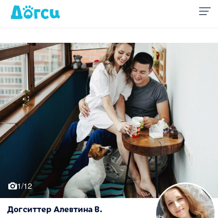
1/12
Догситтер Алевтина В.