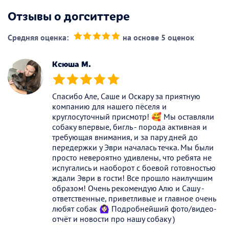
Отзывы о догситтере
Средняя оценка:
на основе 5 оценок
(*)
(*)
(*)
(*)
(*)
Ксюша М.
(*)
(*)
(*)
(*)
(*)
Спасибо Але, Саше и Оскару за приятную
компанию для нашего пёселя и
круглосуточный присмотр! 🥰 Мы оставляли
собаку впервые, бигль - порода активная и
требующая внимания, и за пару дней до
передержки у Эври началась течка. Мы были
просто невероятно удивлены, что ребята не
испугались и наоборот с боевой готовностью
ждали Эври в гости! Все прошло наилучшим
образом! Очень рекомендую Алю и Сашу -
ответственные, приветливые и главное очень
любят собак 🙆🏻‍♀️ Подробнейший фото/видео-
отчёт и новости про нашу собаку )