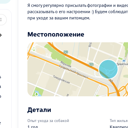
Я смогу регулярно присылать фотографии и виде
рассказывать о его настроении :) Будем соблюда
при уходе за вашим питомцем.
Местоположение
2
9
6
3
0
Детали
Опыт ухода за собакой
Тип жилья
е
1 год
Квартир