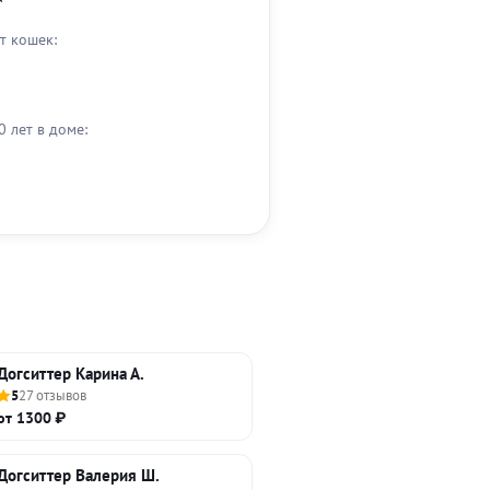
т кошек:
0 лет в доме:
Догситтер Карина А.
5
27 отзывов
от 1300 ₽
Догситтер Валерия Ш.