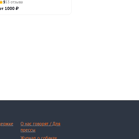
5
53 отзыва
от 1000 ₽
держке
О нас говорят / Для
прессы
Журнал о собаках