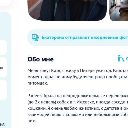
Екатерина отправляет ежедневные фо
Обо мне
О
ля
Меня зовут Катя, я живу в Питере уже год. Работ
момент одна, поэтому буду очень рада пообщатьс
питомцах.
Ранее я брала на непродолжительные передерж
(до 2х недель) собак в г. Ижевске, иногда соседи
кошками. Я очень люблю животных, с детства в о
ы
взаимодействию с кошками или небольшими соба
них.
ия.