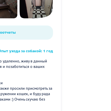
тоотчеты
пыт ухода за собакой: 1 год
аю удаленно, живу в данный
я и позаботиться о ваших
ки
 также просили присмотреть за
кружении кошек, и буду рада
ками :) Очень скучаю без