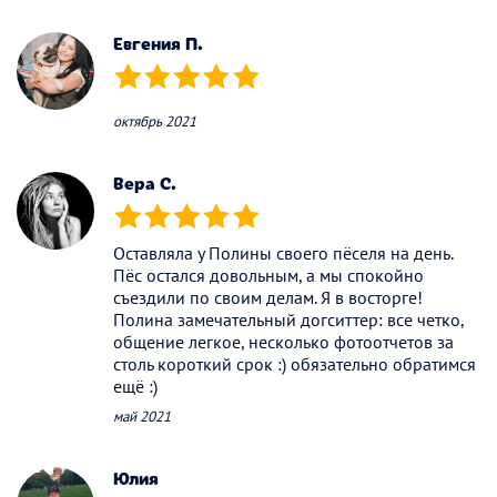
(*)
(*)
(*)
(*)
(*)
Евгения П.
(*)
(*)
(*)
(*)
(*)
октябрь 2021
Вера С.
(*)
(*)
(*)
(*)
(*)
Оставляла у Полины своего пёселя на день.
Пёс остался довольным, а мы спокойно
съездили по своим делам. Я в восторге!
Полина замечательный догситтер: все четко,
общение легкое, несколько фотоотчетов за
столь короткий срок :) обязательно обратимся
ещё :)
май 2021
Юлия