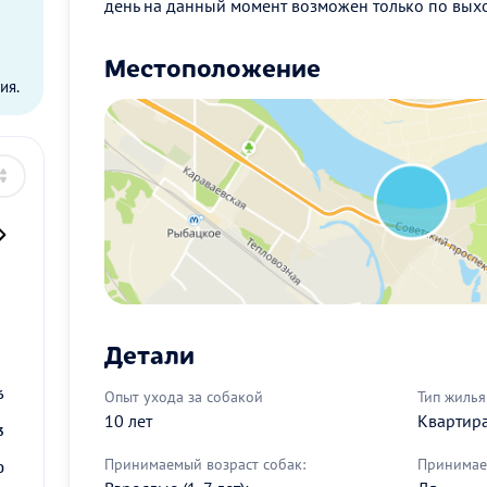
день на данный момент возможен только по вых
ы
Местоположение
ия.
2
Детали
9
6
Опыт ухода за собакой
Тип жилья
10 лет
Квартир
3
Принимаемый возраст собак:
Принимае
0