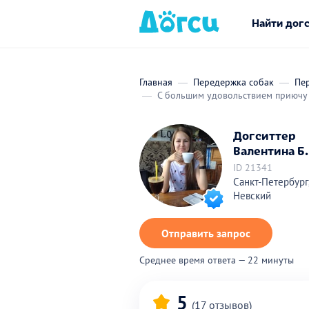
Найти дог
Главная
Передержка собак
Пер
С большим удовольствием приючу
Догситтер
Валентина Б.
ID 21341
Санкт-Петербург
Невский
Отправить запрос
Среднее время ответа — 22 минуты
5
(17 отзывов)