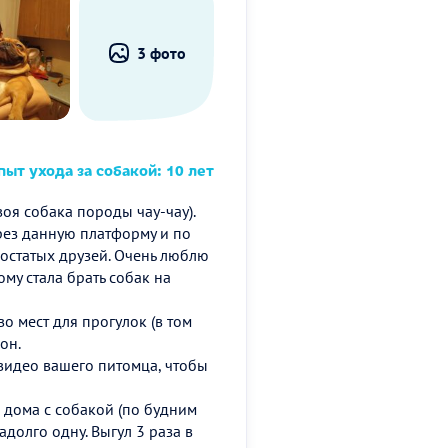
3 фото
ыт ухода за собакой: 10 лет
оя собака породы чау-чау).
рез данную платформу и по
остатых друзей. Очень люблю
ому стала брать собак на
о мест для прогулок (в том
он.
 видео вашего питомца, чтобы
 дома с собакой (по будним
адолго одну. Выгул 3 раза в