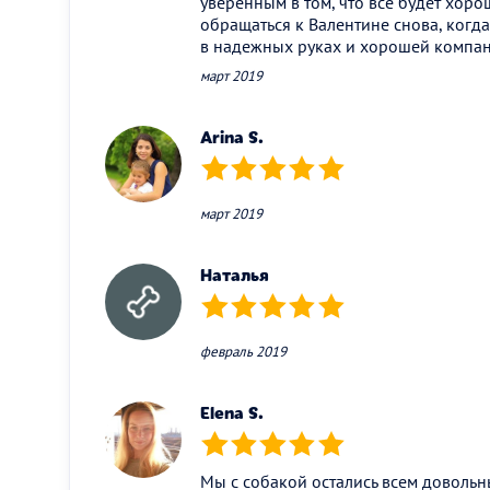
уверенным в том, что все будет хоро
обращаться к Валентине снова, когда
в надежных руках и хорошей компан
март 2019
Arina S.
(*)
(*)
(*)
(*)
(*)
март 2019
Наталья
(*)
(*)
(*)
(*)
(*)
февраль 2019
Elena S.
(*)
(*)
(*)
(*)
(*)
Мы с собакой остались всем довольн