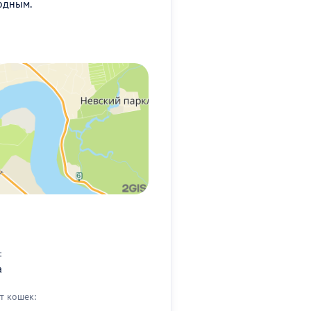
одным.
:
а
т кошек: