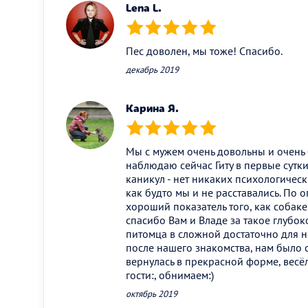
Lena L.
(*)
(*)
(*)
(*)
(*)
Пес доволен, мы тоже! Спасибо.
декабрь 2019
Карина Я.
(*)
(*)
(*)
(*)
(*)
Мы с мужем очень довольны и очень 
наблюдаю сейчас Гиту в первые сутк
каникул - нет никаких психологичес
как будто мы и не расставались. По о
хороший показатель того, как собаке 
спасибо Вам и Владе за такое глубо
питомца в сложной достаточно для не
после нашего знакомства, нам было с
вернулась в прекрасной форме, весёл
гости:, обнимаем:)
октябрь 2019