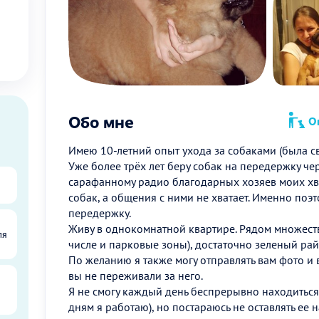
Обо мне
Оп
Имею 10-летний опыт ухода за собаками (была св
Уже более трёх лет беру собак на передержку че
сарафанному радио благодарных хозяев моих хв
собак, а общения с ними не хватает. Именно поэт
передержку.
Живу в однокомнатной квартире. Рядом множеств
ля
числе и парковые зоны), достаточно зеленый рай
По желанию я также могу отправлять вам фото и
вы не переживали за него.
Я не смогу каждый день беспрерывно находиться
дням я работаю), но постараюсь не оставлять ее н