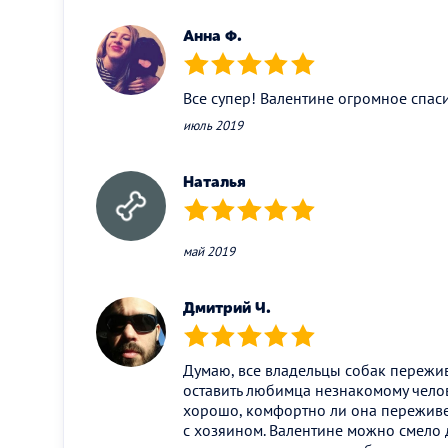
Анна Ф.
(*)
(*)
(*)
(*)
(*)
Все супер! Валентине огромное спас
июль 2019
Наталья
(*)
(*)
(*)
(*)
(*)
май 2019
Дмитрий Ч.
(*)
(*)
(*)
(*)
(*)
Думаю, все владельцы собак пережив
оставить любимца незнакомому челове
хорошо, комфортно ли она переживет
с хозяином. Валентине можно смело 