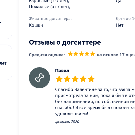
Взрослые (1-7 лет);
Да
Пожилые (от 7 лет);
Животные догситтера:
Дети до 1
е
Кошки
Нет
Отзывы о догситтере
Средняя оценка:
на основе 17 оце
(*)
(*)
(*)
(*)
(*)
лет
Павел
(*)
(*)
(*)
(*)
(*)
Спасибо Валентине за то, что взяла 
присмотрела за ним, пока я был в о
без напоминаний, по собственной ин
спасибо! Я все время был спокоен за
удовольствием!
февраль 2020