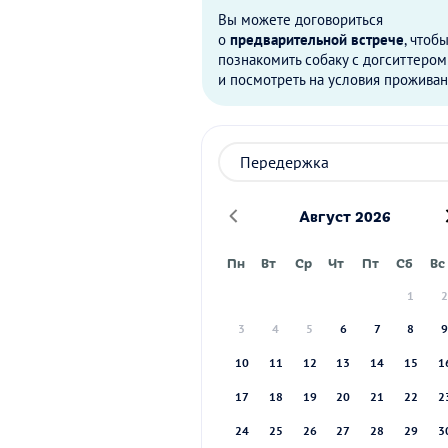
Вы можете договориться
о
предварительной встрече
, чтоб
познакомить собаку с догситтером
и посмотреть на условия проживан
Август 2026
Пн
Вт
Ср
Чт
Пт
Сб
Вс
1
3
4
5
6
7
8
10
11
12
13
14
15
1
17
18
19
20
21
22
2
24
25
26
27
28
29
3