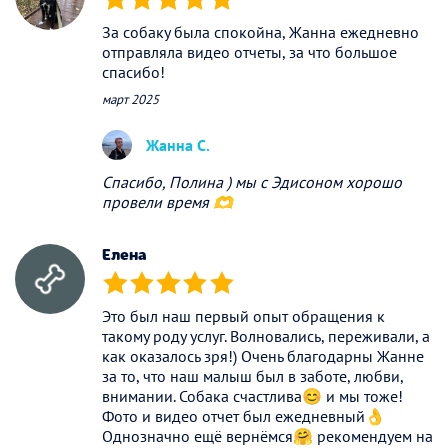
(*)
(*)
(*)
(*)
(*)
За собаку была спокойна, Жанна ежедневно
отправляла видео отчеты, за что большое
спасибо!
март 2025
Жанна С.
Спасибо, Полина ) мы с Эдисоном хорошо
провели время 🫶
Елена
(*)
(*)
(*)
(*)
(*)
Это был наш первый опыт обращения к
такому роду услуг. Волновались, переживали, а
как оказалось зря!) Очень благодарны Жанне
за то, что наш малыш был в заботе, любви,
внимании. Собака счастлива😊 и мы тоже!
Фото и видео отчет был ежедневный👌
Однозначно ещё вернёмся🤗 рекомендуем на