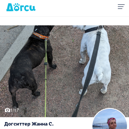
1/17
Догситтер Жанна С.