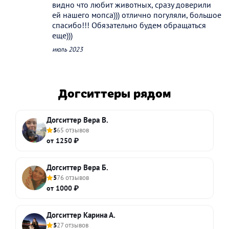
видно что любит животных, сразу доверили
ей нашего мопса))) отлично погуляли, большое
спасибо!!! Обязательно будем обращаться
еще)))
июль 2023
Догситтеры рядом
Догситтер Вера В.
5
65 отзывов
от 1250 ₽
Догситтер Вера Б.
5
76 отзывов
от 1000 ₽
Догситтер Карина А.
5
27 отзывов