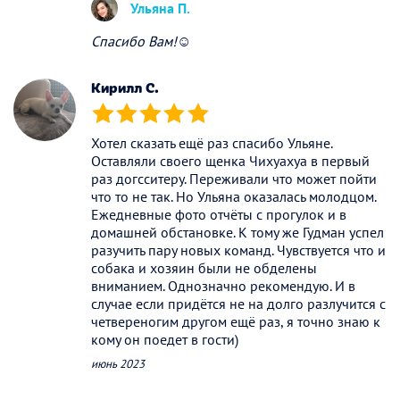
Ульяна П.
Спасибо Вам!☺️
Кирилл С.
(*)
(*)
(*)
(*)
(*)
Хотел сказать ещё раз спасибо Ульяне.
Оставляли своего щенка Чихуахуа в первый
раз догсситеру. Переживали что может пойти
что то не так. Но Ульяна оказалась молодцом.
Ежедневные фото отчёты с прогулок и в
домашней обстановке. К тому же Гудман успел
разучить пару новых команд. Чувствуется что и
собака и хозяин были не обделены
вниманием. Однозначно рекомендую. И в
случае если придётся не на долго разлучится с
четвереногим другом ещё раз, я точно знаю к
кому он поедет в гости)
июнь 2023