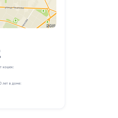
:
а
т кошек:
0 лет в доме: