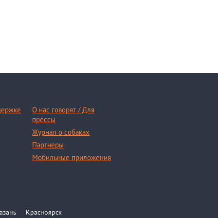
держке
О нас говорят / Для
прессы
Журнал о собаках
Партнеры
Мобильные приложения
азань
Красноярск