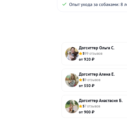
Опыт ухода за собаками: 8 л
Догситтер Ольга С.
5
99 отзывов
от 920 ₽
Догситтер Алена Е.
5
9 отзывов
от 550 ₽
Догситтер Анастасия Б.
5
7 отзывов
от 900 ₽