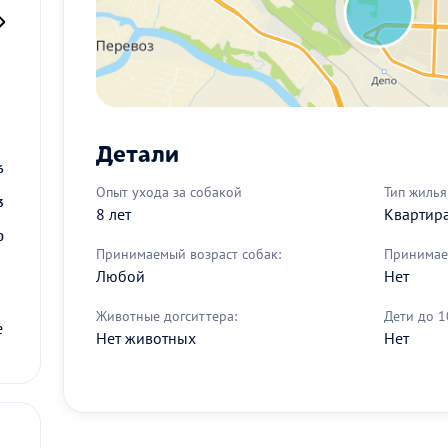
2
9
Детали
6
Опыт ухода за собакой
Тип жилья
3
8 лет
Квартир
0
Принимаемый возраст собак:
Принимае
Любой
Нет
Животные догситтера:
Дети до 1
е
Нет животных
Нет