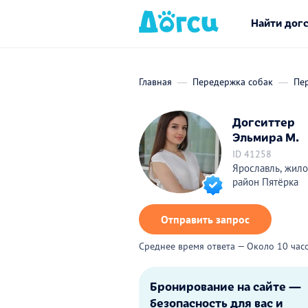
Найти дог
Главная
Передержка собак
Пе
Догситтер
Эльмира М.
ID 41258
Ярославль, жил
район Пятёрка
Отправить запрос
Среднее время ответа — Около 10 час
Бронирование на сайте —
безопасность для вас и