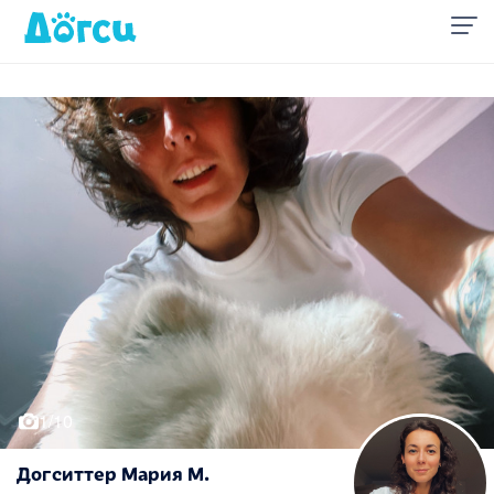
1/10
Догситтер Мария М.