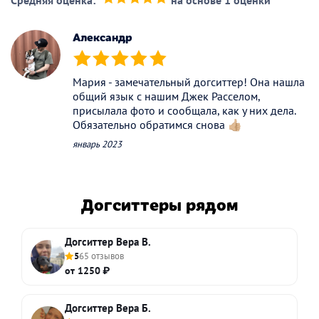
Средняя оценка:
на основе 1 оценки
(*)
(*)
(*)
(*)
(*)
Александр
(*)
(*)
(*)
(*)
(*)
Мария - замечательный догситтер! Она нашла
общий язык с нашим Джек Расселом,
присылала фото и сообщала, как у них дела.
Обязательно обратимся снова 👍🏼
январь 2023
Догситтеры рядом
Догситтер Вера В.
5
65 отзывов
от 1250 ₽
Догситтер Вера Б.