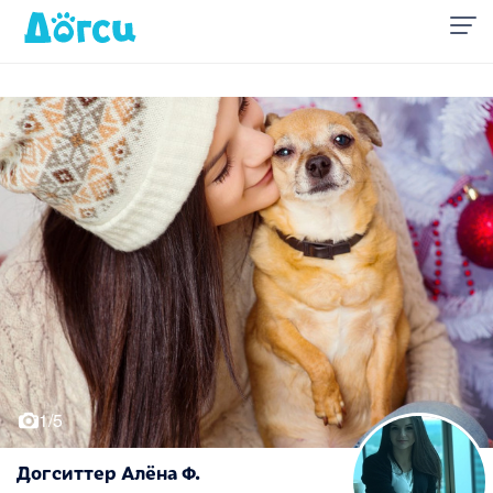
1/5
Догситтер Алёна Ф.