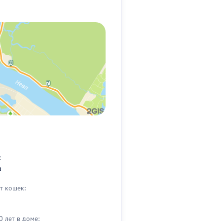
:
а
т кошек:
0 лет в доме: