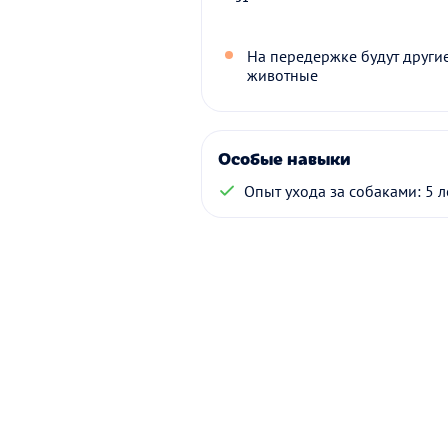
На передержке будут други
животные
Особые навыки
Опыт ухода за собаками: 5 л