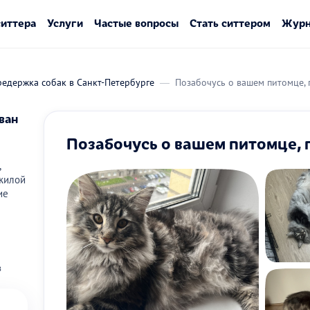
ситтера
Услуги
Частые вопросы
Стать ситтером
Журн
едержка собак в Санкт-Петербурге
Позабочусь о вашем питомце, 
ван
Позабочусь о вашем питомце, 
,
 жилой
ие
в