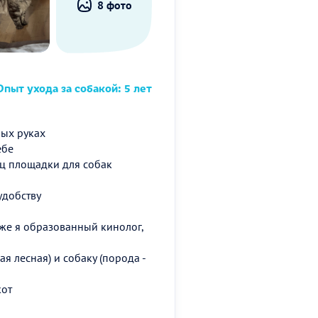
8 фото
пыт ухода за собакой: 5 лет
ых руках
ебе
пец площадки для собак
удобству
же я образованный кинолог,
я лесная) и собаку (порода -
кот