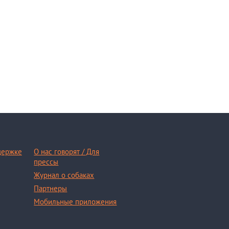
держке
О нас говорят / Для
прессы
Журнал о собаках
Партнеры
Мобильные приложения