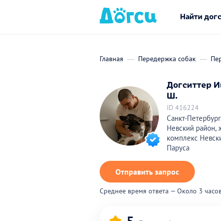
Найти дог
Главная
Передержка собак
Пер
Догситтер И
Ш.
ID 416224
Санкт-Петербург
Невский район,
комплекс Невск
Паруса
Отправить запрос
Среднее время ответа — Около 3 часо