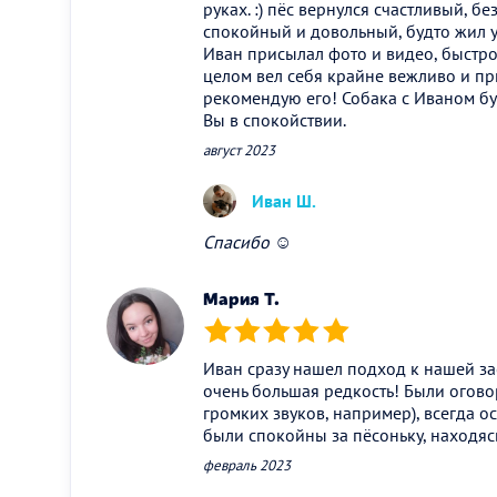
руках. :) пёс вернулся счастливый, бе
спокойный и довольный, будто жил у
Иван присылал фото и видео, быстро
целом вел себя крайне вежливо и пр
рекомендую его! Собака с Иваном бу
Вы в спокойствии.
август 2023
Иван Ш.
Спасибо ☺️
Мария Т.
(*)
(*)
(*)
(*)
(*)
Иван сразу нашел подход к нашей за
очень большая редкость! Были огово
громких звуков, например), всегда ос
были спокойны за пёсоньку, находясь
февраль 2023