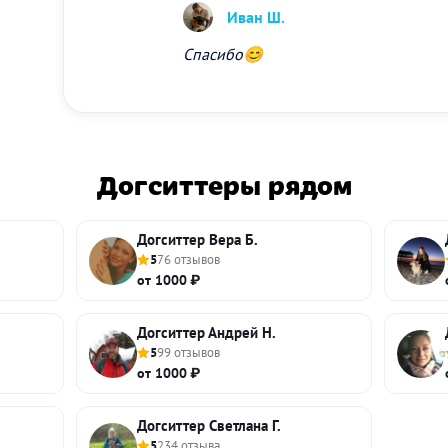
Иван Ш.
Спасибо😊
Догситтеры рядом
Догситтер Вера Б.
5
76 отзывов
от 1000 ₽
Догситтер Андрей Н.
5
99 отзывов
от 1000 ₽
Догситтер Светлана Г.
5
234 отзыва