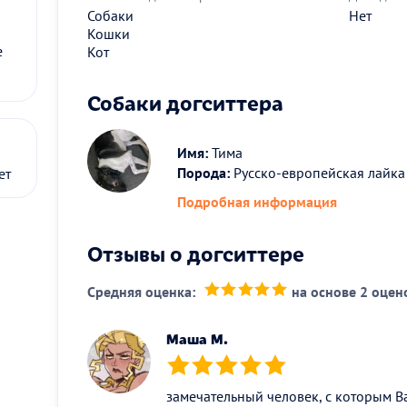
Собаки
Нет
Кошки
е
Кот
Собаки догситтера
Имя:
Тима
Порода:
Русско-европейская лайка
ет
Подробная информация
Отзывы о догситтере
Средняя оценка:
на основе 2 оцен
(*)
(*)
(*)
(*)
(*)
Маша М.
(*)
(*)
(*)
(*)
(*)
замечательный человек, с которым В