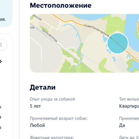
Местоположение
ы
ия.
Детали
2
9
Опыт ухода за собакой
Тип жилья
5 лет
Квартир
6
3
Принимаемый возраст собак:
Принимае
Любой
Да
0
Животные догситтера:
Дети до 1