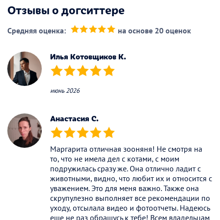
Отзывы о догситтере
Средняя оценка:
на основе 20 оценок
(*)
(*)
(*)
(*)
(*)
Илья Котовщиков К.
(*)
(*)
(*)
(*)
(*)
июнь 2026
Анастасия С.
(*)
(*)
(*)
(*)
(*)
Маргарита отличная зооняня! Не смотря на
то, что не имела дел с котами, с моим
подружилась сразу же. Она отлично ладит с
животными, видно, что любит их и относится с
уважением. Это для меня важно. Также она
скрупулезно выполняет все рекомендации по
уходу, отсылала видео и фотоотчеты. Надеюсь
еще не раз обращусь к тебе! Всем владельцам