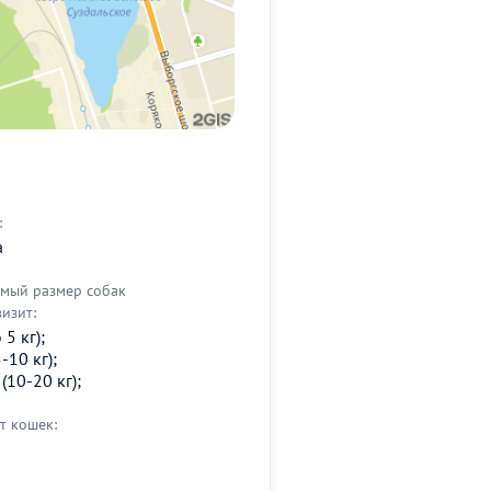
:
а
мый размер собак
визит:
5 кг);
-10 кг);
(10-20 кг);
т кошек: