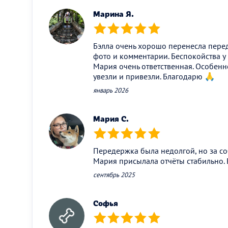
Марина Я.
(*)
(*)
(*)
(*)
(*)
Бэлла очень хорошо перенесла пере
фото и комментарии. Беспокойства у
Мария очень ответственная. Особенно
увезли и привезли. Благодарю 🙏
январь 2026
Мария С.
(*)
(*)
(*)
(*)
(*)
Передержка была недолгой, но за со
Мария присылала отчёты стабильно. 
сентябрь 2025
Софья
(*)
(*)
(*)
(*)
(*)