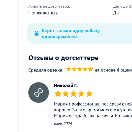
Животные догситтера:
Дети до 1
Нет животных
Да
Берет только одну собаку
единовременно
Отзывы о догситтере
Средняя оценка:
на основе 4 оцен
(*)
(*)
(*)
(*)
(*)
Николай Г.
(*)
(*)
(*)
(*)
(*)
Мария профессионал, пес сразу к ней
хорошо. За все время моего отсутстви
Мария всегда была на связи. Большое
июнь 2026