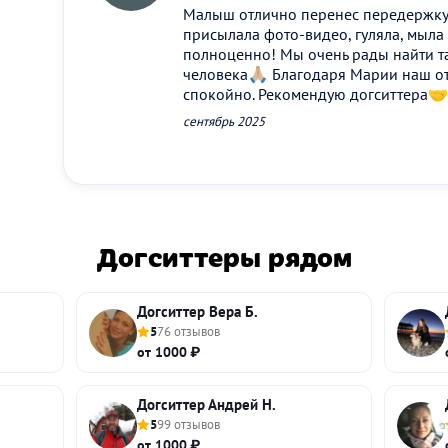
Малыш отлично перенес передержку!
присылала фото-видео, гуляла, мыла
полноценно! Мы очень рады найти та
человека🙏🏼 Благодаря Марии наш о
спокойно. Рекомендую догситтера🤝
сентябрь 2025
Догситтеры рядом
Догситтер Вера Б.
5
76 отзывов
от 1000 ₽
Догситтер Андрей Н.
5
99 отзывов
от 1000 ₽