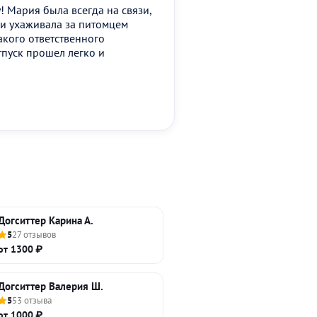
 Мария была всегда на связи,
 и ухаживала за питомцем
кого ответственного
тпуск прошел легко и
Догситтер Карина А.
5
27 отзывов
от 1300 ₽
Догситтер Валерия Ш.
5
53 отзыва
от 1000 ₽