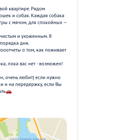
овой квартире. Рядом
ошек и собак. Каждая собака
гры с мячом, для спокойных —
чистым и ухоженным. Я
порядка дня.
тооотчеты о том, как поживает
а, пока вас нет - возможен!
н, очень любит) если нужно
и и на передержку, если Вы
биль🚗