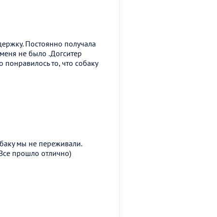
держку. Постоянно получала
 меня не было .Догситер
 понравилось то, что собаку
баку мы не переживали.
Все прошло отлично)