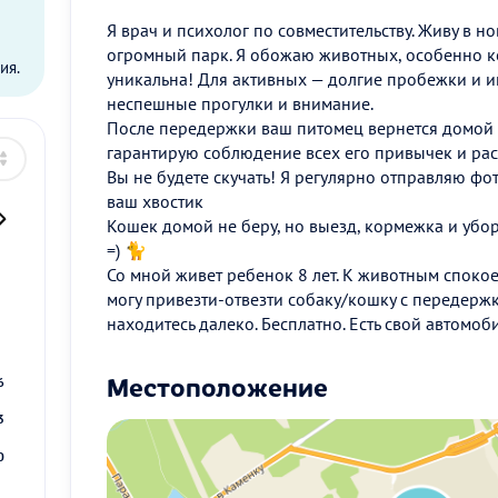
ы
Я врач и психолог по совместительству. Живу в н
огромный парк. Я обожаю животных, особенно к
ия.
уникальна! Для активных — долгие пробежки и и
неспешные прогулки и внимание.
После передержки ваш питомец вернется домой 
гарантирую соблюдение всех его привычек и рас
Вы не будете скучать! Я регулярно отправляю фо
ваш хвостик
Кошек домой не беру, но выезд, кормежка и уборк
=) 🐈
Со мной живет ребенок 8 лет. К животным спокое
могу привезти-отвезти собаку/кошку с передержк
2
находитесь далеко. Бесплатно. Есть свой автомо
9
Местоположение
6
3
0