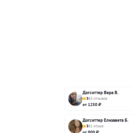
Догситтер Вера В.
5
65 отзывов
от 1250 ₽
Догситтер Елизавета Б.
5
81 отзыв
от 800 ₽