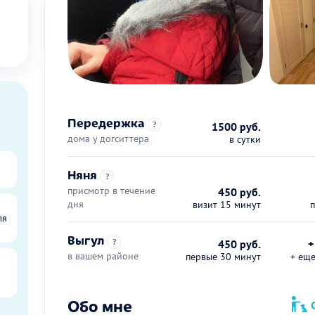
Передержка
?
1500 руб.
дома у догситтера
в сутки
Няня
?
присмотр в течение
450 руб.
дня
визит 15 минут
ля
Выгул
?
450 руб.
+
в вашем районе
первые 30 минут
+ ещ
Обо мне
О