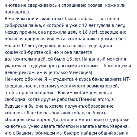
иногда не сдерживаюсь и спрашиваю хозяев, можно ли
погладить:)
В моей жизни из животных были: собака — восточно-
сибирская лайка, с которой я уже с 12 лет гуляла в лесу,
между прочим, она прожила целых 18 лет!; совершенно
обычная дворовая кошечка, которая тоже прожила без
малого 17 лет!; недавно я рассталась с ещё одной
кошечкой-британкой, но и она является
долгожительницей, ей было 15 лет. На данный момент я
ухаживаю за двумя прекрасными котятами — британцем и
девон рексом, им еще только 9 месяцев)
Немного обо мне. Я — студентка 4 курса бакалавриата ИТ-
специальности, поэтому у меня много возможностей,
чтобы провести время с Вашим любимцем, ведь я
свободна, когда другие работают. Помимо этого, в
будущем я бы очень хотела получить образование
кинолога. Я не боюсь больших собак, не боюсь
«бойцовских» пород. Достаточно много знаю о здоровье
животных, умею давать таблетки и капать капли. Уверена,
что с Вашим любимцем мы быстро найдем общий язык и