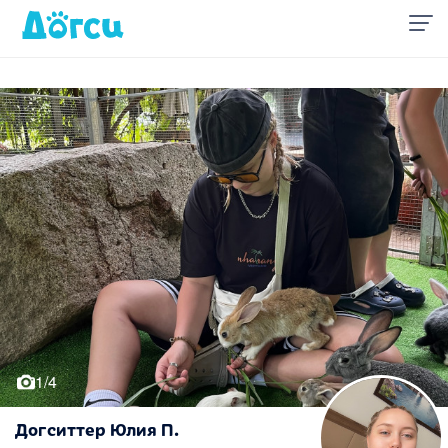
1/4
Догситтер Юлия П.