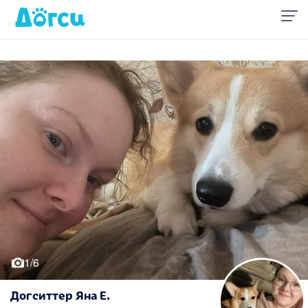
1/6
Догситтер Яна Е.