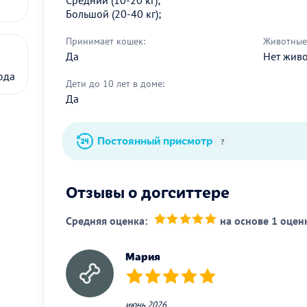
Большой (20-40 кг);
Принимает кошек:
Животные 
Да
Нет жив
ода
Дети до 10 лет в доме:
Да
Постоянный присмотр
?
Отзывы о догситтере
Средняя оценка:
на основе 1 оцен
(*)
(*)
(*)
(*)
(*)
Мария
(*)
(*)
(*)
(*)
(*)
июнь 2026