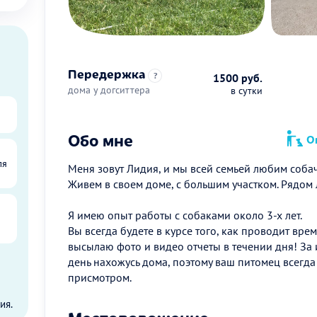
Передержка
?
1500 руб.
дома у догситтера
в сутки
Обо мне
Оп
ля
Меня зовут Лидия, и мы всей семьей любим собач
Живем в своем доме, с большим участком. Рядом 
Я имею опыт работы с собаками около 3-х лет.
Вы всегда будете в курсе того, как проводит вре
высылаю фото и видео отчеты в течении дня! За
день нахожусь дома, поэтому ваш питомец всегд
ы
присмотром.
ия.