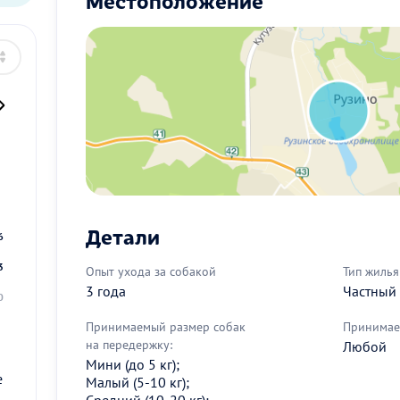
Местоположение
2
9
Детали
6
3
Опыт ухода за собакой
Тип жилья
3 года
Частный
0
Принимаемый размер собак
Принимае
на передержку:
Любой
Мини (до 5 кг);
е
Малый (5-10 кг);
Средний (10-20 кг);