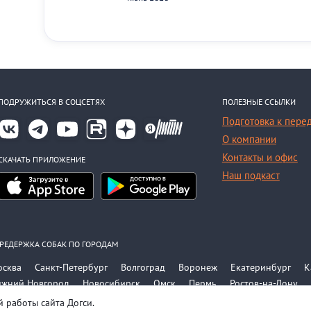
ПОДРУЖИТЬСЯ В СОЦСЕТЯХ
ПОЛЕЗНЫЕ ССЫЛКИ
Подготовка к пере
О компании
Контакты и офис
СКАЧАТЬ ПРИЛОЖЕНИЕ
Наш подкаст
РЕДЕРЖКА СОБАК ПО ГОРОДАМ
осква
Санкт-Петербург
Волгоград
Воронеж
Екатеринбург
К
ижний Новгород
Новосибирск
Омск
Пермь
Ростов-на-Дону
е города
 работы сайта Догси.