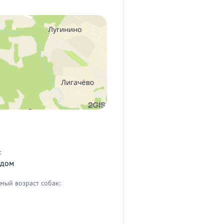
:
 дом
мый возраст собак: