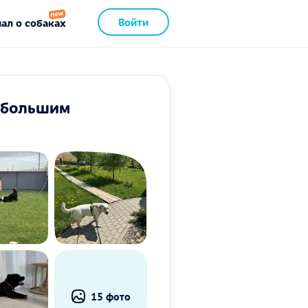
Войти
ал о собаках
с большим
15 фото