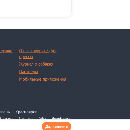
держке
О нас говорят / Для
прессы
Журнал о собаках
Партнеры
Мобильные приложения
азань
Красноярск
Самара
Саратов
Уфа
Челябинск
Да, конечно