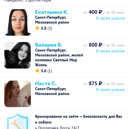
Екатерина К.
400 ₽
от
/ за 30 мин.
Санкт-Петербург,
В своём районе
Московский район
5.0
(3)
Валерия В.
800 ₽
от
/ за 30 мин.
Санкт-Петербург,
В своём районе
Московский район, жилой
комплекс Светлый Мир
Жизнь
5.0
(1)
Настя С.
875 ₽
от
/ за 30 мин.
Санкт-Петербург,
В своём районе
Московский район
Бронирование на сайте — безопасность для Вас
и собаки:
• Поддержка Догси 24/7