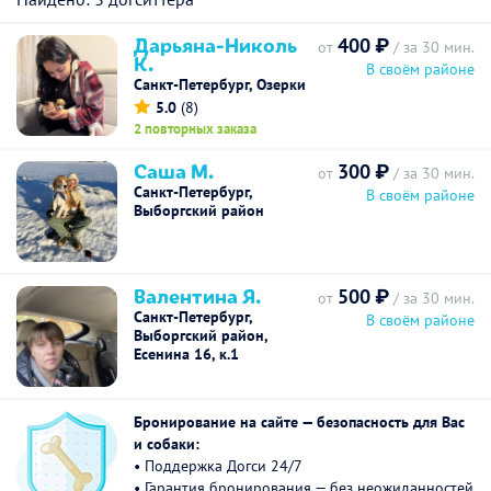
Дарьяна-Николь
400 ₽
от
/ за 30 мин.
К.
В своём районе
Санкт-Петербург, Озерки
5.0
(8)
2 повторных заказа
Саша М.
300 ₽
от
/ за 30 мин.
Санкт-Петербург,
В своём районе
Выборгский район
Валентина Я.
500 ₽
от
/ за 30 мин.
Санкт-Петербург,
В своём районе
Выборгский район,
Есенина 16, к.1
Бронирование на сайте — безопасность для Вас
и собаки:
• Поддержка Догси 24/7
• Гарантия бронирования — без неожиданностей