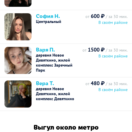
София Н.
600 ₽
от
/ за 30 мин.
Центральный
В своём районе
Варя П.
1500 ₽
от
/ за 30 мин.
деревня Новое
В своём районе
Девяткино, жилой
комплекс Заречный
Парк
Вера Т.
480 ₽
от
/ за 30 мин.
деревня Новое
В своём районе
Девяткино, жилой
комплекс Девяткино
Выгул около метро