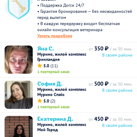
• Поддержка Догси 24/7
• Гарантия бронирования — без неожиданностей
перед вылетом
• В каждую передержку входит бесплатная
онлайн-консультация ветеринара
Узнать подробнее
Яна С.
350 ₽
от
/ за 30 мин.
Мурино, жилой комплекс
В своём районе
Гринландия
5.0
(11)
1 повторный заказ
София Д.
500 ₽
от
/ за 30 мин.
Мурино, жилой комплекс
В своём районе
Мурино Спэйс
5.0
(2)
1 повторный заказ
Екатерина Д.
450 ₽
от
/ за 30 мин.
Мурино, жилой комплекс
В своём районе
Мой Город