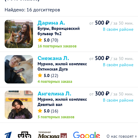
Найдено: 16 догситтеров
Дарина А.
500 ₽
от
/ за 30 мин.
Бугры, Воронцовский
В своём районе
бульвар 9к2
5.0
(70)
16 повторных заказов
Снежана Л.
500 ₽
от
/ за 30 мин.
Мурино, жилой комплекс
В своём районе
Охтинская Дуга
5.0
(22)
4 повторных заказа
Ангелина Л.
300 ₽
от
/ за 30 мин.
Мурино, жилой комплекс
В своём районе
Девятый вал
5.0
(16)
5 повторных заказов
О нас говорят »