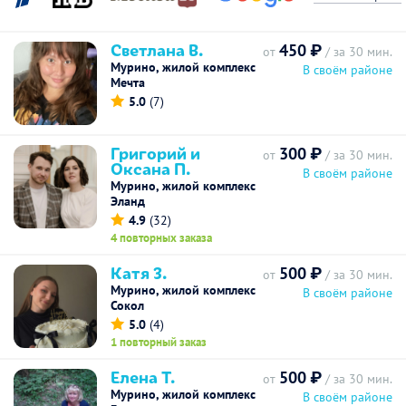
Светлана В.
450 ₽
от
/ за 30 мин.
Мурино, жилой комплекс
В своём районе
Мечта
5.0
(7)
Григорий и
300 ₽
от
/ за 30 мин.
Оксана П.
В своём районе
Мурино, жилой комплекс
Эланд
4.9
(32)
4 повторных заказа
Катя З.
500 ₽
от
/ за 30 мин.
Мурино, жилой комплекс
В своём районе
Сокол
5.0
(4)
1 повторный заказ
Елена Т.
500 ₽
от
/ за 30 мин.
Мурино, жилой комплекс
В своём районе