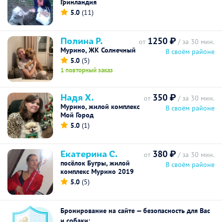
Гринландия
5.0
(11)
Полина Р.
1250 ₽
от
/ за 30 мин.
Мурино, ЖК Солнечный
В своём районе
5.0
(5)
1 повторный заказ
Надя Х.
350 ₽
от
/ за 30 мин.
Мурино, жилой комплекс
В своём районе
Мой Город
5.0
(1)
Екатерина С.
380 ₽
от
/ за 30 мин.
посёлок Бугры, жилой
В своём районе
комплекс Мурино 2019
5.0
(5)
Бронирование на сайте — безопасность для Вас
и собаки: