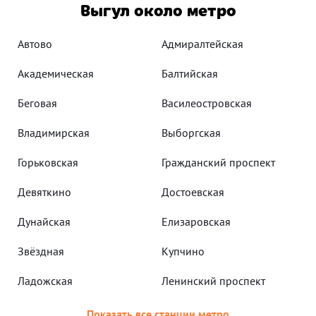
Выгул около метро
Автово
Адмиралтейская
Академическая
Балтийская
Беговая
Василеостровская
Владимирская
Выборгская
Горьковская
Гражданский проспект
Девяткино
Достоевская
Дунайская
Елизаровская
Звёздная
Купчино
Ладожская
Ленинский проспект
Показать все станции метро