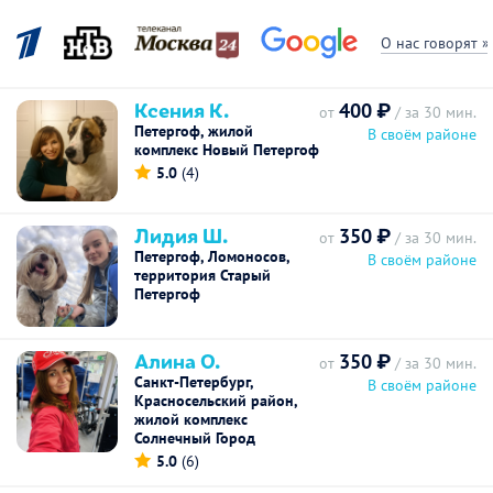
О нас говорят »
Ксения К.
400 ₽
от
/ за 30 мин.
Петергоф, жилой
В своём районе
комплекс Новый Петергоф
5.0
(4)
Лидия Ш.
350 ₽
от
/ за 30 мин.
Петергоф, Ломоносов,
В своём районе
территория Старый
Петергоф
Алина О.
350 ₽
от
/ за 30 мин.
Санкт-Петербург,
В своём районе
Красносельский район,
жилой комплекс
Солнечный Город
5.0
(6)