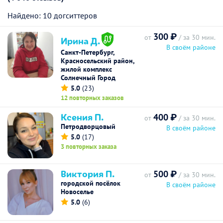
Найдено: 10 догситтеров
300 ₽
от
/ за 30 мин.
Ирина Д.
В своём районе
Санкт-Петербург,
Красносельский район,
жилой комплекс
Солнечный Город
5.0
(23)
12 повторных заказов
Ксения П.
400 ₽
от
/ за 30 мин.
Петродворцовый
В своём районе
5.0
(17)
3 повторных заказа
Виктория П.
500 ₽
от
/ за 30 мин.
городской посёлок
В своём районе
Новоселье
5.0
(6)