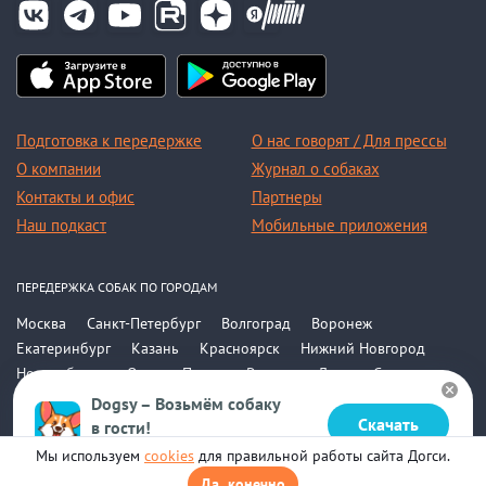
Подготовка к передержке
О нас говорят / Для прессы
О компании
Журнал о собаках
Контакты и офис
Партнеры
Наш подкаст
Мобильные приложения
ПЕРЕДЕРЖКА СОБАК ПО ГОРОДАМ
Москва
Санкт-Петербург
Волгоград
Воронеж
Екатеринбург
Казань
Красноярск
Нижний Новгород
Новосибирск
Омск
Пермь
Ростов-на-Дону
Самара
Саратов
Уфа
Челябинск
Все города
Dogsy – Возьмём собаку
Скачать
в гости!
© 2015-2026, ООО «Догси»
Бесплатно в Google Play
Мы используем
cookies
для правильной работы сайта Догси.
Политика конфиденциальности
На карте
Соглашение
Да, конечно