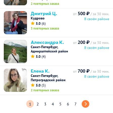
2 повторных заказа
Дмитрий Ц.
500 ₽
от
/ за 30 мин.
Кудрово
В своём районе
5.0
(6)
3 повторных заказа
Александра К.
200 ₽
от
/ за 30 мин.
Санкт-Петербург,
В своём районе
Адмиралтейский район
5.0
(4)
Елена К.
700 ₽
от
/ за 30 мин.
Санкт-Петербург,
В своём районе
Петроградский район
5.0
(5)
2 повторных заказа
1
2
3
4
5
6
7