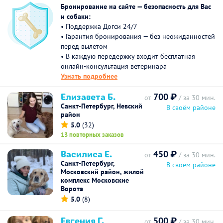
Бронирование на сайте — безопасность для Вас
и собаки:
• Поддержка Догси 24/7
• Гарантия бронирования — без неожиданностей
перед вылетом
• В каждую передержку входит бесплатная
онлайн-консультация ветеринара
Узнать подробнее
Елизавета Б.
700 ₽
от
/ за 30 мин.
Санкт-Петербург, Невский
В своём районе
район
5.0
(32)
13 повторных заказов
Василиса Е.
450 ₽
от
/ за 30 мин.
Санкт-Петербург,
В своём районе
Московский район, жилой
комплекс Московские
Ворота
5.0
(8)
Евгения Г.
500 ₽
от
/ за 30 мин.