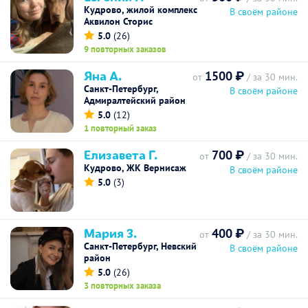
Кудрово, жилой комплекс
В своём районе
Аквилон Сторис
5.0
(26)
9 повторных заказов
Яна А.
1500 ₽
от
/ за 30 мин.
Санкт-Петербург,
В своём районе
Адмиралтейский район
5.0
(12)
1 повторный заказ
Елизавета Г.
700 ₽
от
/ за 30 мин.
Кудрово, ЖК Вернисаж
В своём районе
5.0
(3)
Мария З.
400 ₽
от
/ за 30 мин.
Санкт-Петербург, Невский
В своём районе
район
5.0
(26)
3 повторных заказа