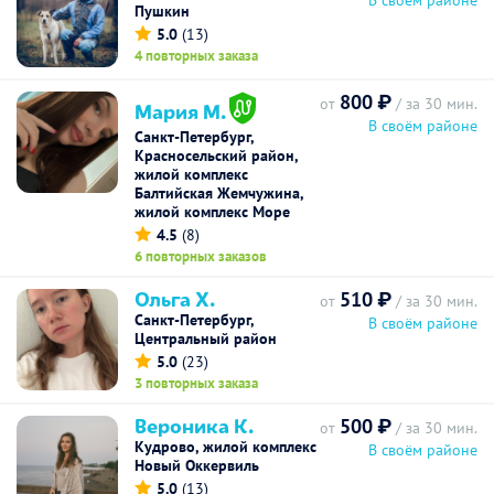
В своём районе
Пушкин
5.0
(13)
4 повторных заказа
800 ₽
от
/ за 30 мин.
Мария М.
В своём районе
Санкт-Петербург,
Красносельский район,
жилой комплекс
Балтийская Жемчужина,
жилой комплекс Море
4.5
(8)
6 повторных заказов
Ольга Х.
510 ₽
от
/ за 30 мин.
Санкт-Петербург,
В своём районе
Центральный район
5.0
(23)
3 повторных заказа
Вероника К.
500 ₽
от
/ за 30 мин.
Кудрово, жилой комплекс
В своём районе
Новый Оккервиль
5.0
(13)