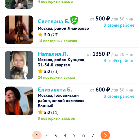
4 повторных заказа
500 ₽
от
/ за 30 мин.
Светлана Б.
В своём районе
Москва, район Лианозово
5.0
(23)
14 повторных заказов
Наталия Л.
1350 ₽
от
/ за 30 мин.
Москва, район Кунцево,
В своём районе
31-34-й квартал
5.0
(73)
24 повторных заказа
Елизавета Б.
600 ₽
от
/ за 30 мин.
Москва, Головинский
В своём районе
район, жилой комплекс
Водный
5.0
(11)
5 повторных заказов
1
2
3
4
5
6
7