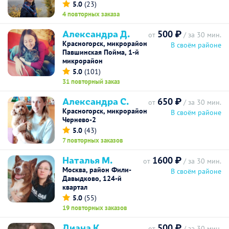
5.0
(23)
4 повторных заказа
Александра Д.
500 ₽
от
/ за 30 мин.
Красногорск, микрорайон
В своём районе
Павшинская Пойма, 1-й
микрорайон
5.0
(101)
31 повторный заказ
Александра С.
650 ₽
от
/ за 30 мин.
Красногорск, микрорайон
В своём районе
Чернево-2
5.0
(43)
7 повторных заказов
Наталья М.
1600 ₽
от
/ за 30 мин.
Москва, район Фили-
В своём районе
Давыдково, 124-й
квартал
5.0
(55)
19 повторных заказов
Диана К.
500 ₽
от
/ за 30 мин.