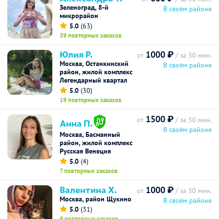
Зеленоград, 8-й
В своём районе
микрорайон
5.0
(63)
39 повторных заказов
Юлия Р.
1000 ₽
от
/ за 30 мин.
Москва, Останкинский
В своём районе
район, жилой комплекс
Легендарный квартал
5.0
(30)
19 повторных заказов
1500 ₽
от
/ за 30 мин.
Анна П.
В своём районе
Москва, Басманный
район, жилой комплекс
Русская Венеция
5.0
(4)
7 повторных заказов
Валентина Х.
1000 ₽
от
/ за 30 мин.
Москва, район Щукино
В своём районе
5.0
(31)
9 повторных заказов