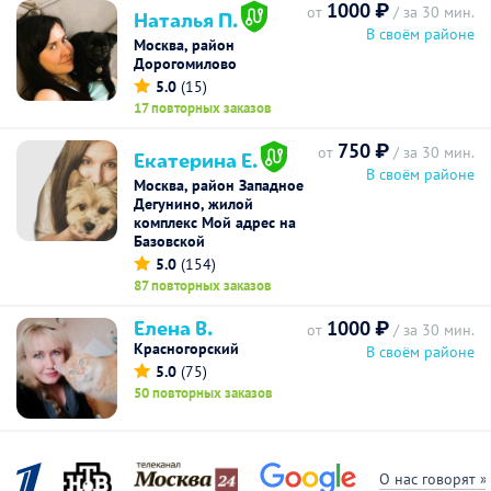
1000 ₽
от
/ за 30 мин.
Наталья П.
В своём районе
Москва, район
Дорогомилово
5.0
(15)
17 повторных заказов
750 ₽
от
/ за 30 мин.
Екатерина Е.
В своём районе
Москва, район Западное
Дегунино, жилой
комплекс Мой адрес на
Базовской
5.0
(154)
87 повторных заказов
Елена В.
1000 ₽
от
/ за 30 мин.
Красногорский
В своём районе
5.0
(75)
50 повторных заказов
О нас говорят »