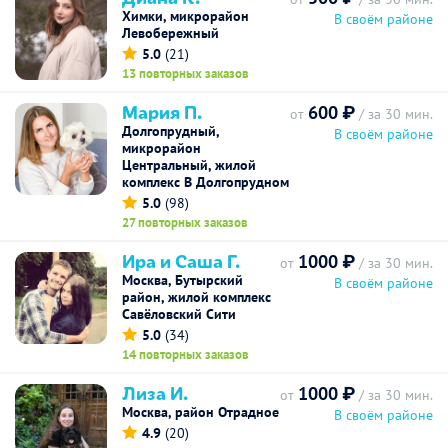
Химки, микрорайон
В своём районе
Левобережный
5.0
(21)
13 повторных заказов
Мария П.
600 ₽
от
/ за 30 мин.
Долгопрудный,
В своём районе
микрорайон
Центральный, жилой
комплекс В Долгопрудном
5.0
(98)
27 повторных заказов
Ира и Саша Г.
1000 ₽
от
/ за 30 мин.
Москва, Бутырский
В своём районе
район, жилой комплекс
Савёловский Сити
5.0
(34)
14 повторных заказов
Лиза И.
1000 ₽
от
/ за 30 мин.
Москва, район Отрадное
В своём районе
4.9
(20)