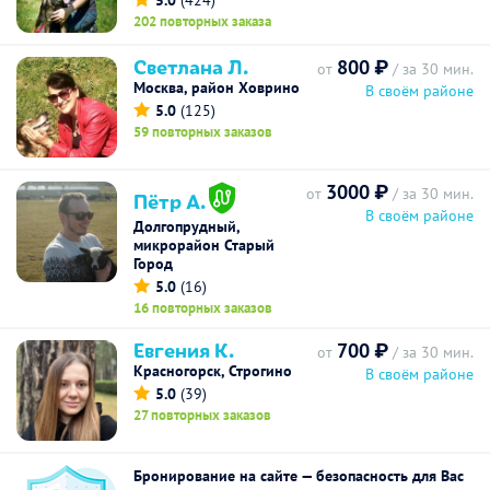
5.0
(424)
202 повторных заказа
Светлана Л.
800 ₽
от
/ за 30 мин.
Москва, район Ховрино
В своём районе
5.0
(125)
59 повторных заказов
3000 ₽
от
/ за 30 мин.
Пётр А.
В своём районе
Долгопрудный,
микрорайон Старый
Город
5.0
(16)
16 повторных заказов
Евгения К.
700 ₽
от
/ за 30 мин.
Красногорск, Строгино
В своём районе
5.0
(39)
27 повторных заказов
Бронирование на сайте — безопасность для Вас