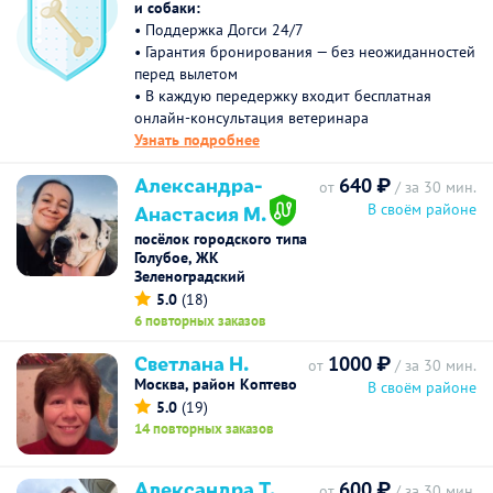
и собаки:
• Поддержка Догси 24/7
• Гарантия бронирования — без неожиданностей
перед вылетом
• В каждую передержку входит бесплатная
онлайн-консультация ветеринара
Узнать подробнее
Александра-
640 ₽
от
/ за 30 мин.
Анастасия М.
В своём районе
посёлок городского типа
Голубое, ЖК
Зеленоградский
5.0
(18)
6 повторных заказов
Светлана Н.
1000 ₽
от
/ за 30 мин.
Москва, район Коптево
В своём районе
5.0
(19)
14 повторных заказов
Александра Т.
600 ₽
от
/ за 30 мин.