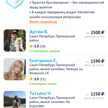
• Гарантия бронирования — без неожиданностей
перед вылетом
• В каждую передержку входит бесплатная
онлайн-консультация ветеринара
Узнать подробнее
Артём В.
2500 ₽
от
Санкт-Петербург, Приморский
цена за сутки
район
5.0
(30)
17 повторных заказов
Екатерина С.
1590 ₽
от
Санкт-Петербург, Приморский
цена за сутки
район, жилой комплекс Легенда на
Яхтенной 24
5.0
(31)
4 повторных заказа
Татьяна Ч.
1250 ₽
от
Санкт-Петербург, Приморский
цена за сутки
район, жилой комплекс На
Королёва