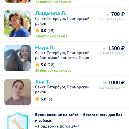
11 повторных заказов
Людмила Л.
700 ₽
от
Санкт-Петербург, Приморский
цена за сутки
район
5.0
(39)
3 повторных заказа
Надя Л.
1500 ₽
от
Санкт-Петербург, Приморский
цена за сутки
район, жилой комплекс Токио
5.0
(28)
20 повторных заказов
Яна Т.
1000 ₽
от
Санкт-Петербург, Приморский
цена за сутки
район
5.0
(5)
Бронирование на сайте — безопасность для Вас
и собаки:
• Поддержка Догси 24/7